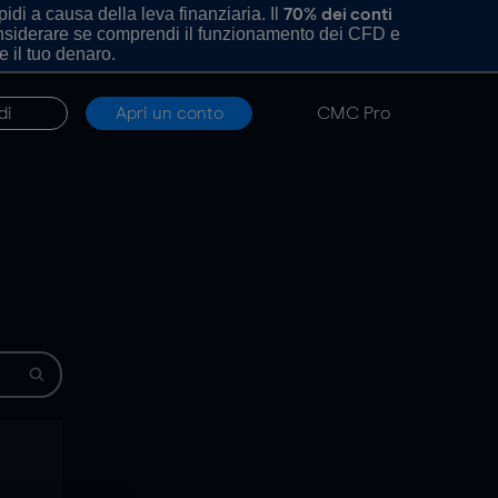
di a causa della leva finanziaria. Il
70% dei conti
onsiderare se comprendi il funzionamento dei CFD e
e il tuo denaro.
di
Apri un conto
CMC Pro