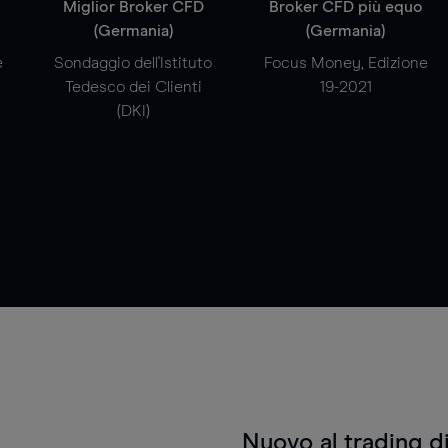
a
Miglior Broker CFD
Broker CFD più equo
(Germania)
(Germania)
e
Sondaggio dell'Istituto
Focus Money, Edizione
Tedesco dei Clienti
19-2021
(DKI)
Nuovo al trading d