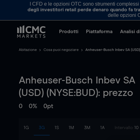
I CFD e le opzioni OTC sono strumenti complessi e 
degli investitori retail perde denaro quando fa 
delle opzioni O
Prodotti
Piattaforma
Analisi 
Abitazione
Cosa puoi negoziare
Anheuser-Busch Inbev SA (USD)
Anheuser-Busch Inbev SA
(USD) (NYSE:BUD): prezzo
0
0%
0pt
1G
3G
1S
1M
3M
1A
Intervallo:
10