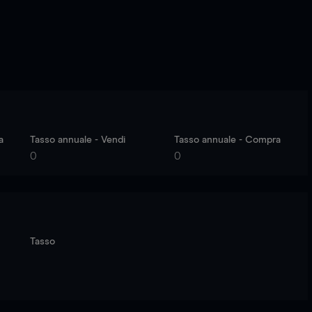
a
Tasso annuale - Vendi
Tasso annuale - Compra
0
0
Tasso