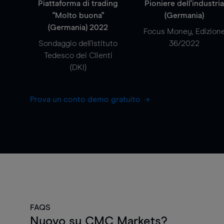
Piattaforma di trading
Pioniere dell'industri
"Molto buona"
(Germania)
(Germania) 2022
Focus Money, Edizion
Sondaggio dell'Istituto
36/2022
Tedesco dei Clienti
(DKI)
Prova un conto demo gratuito
FAQS
Nuovo su CMC Markets?