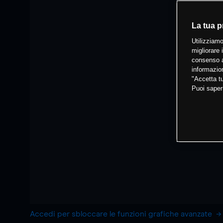
La tua p
Utilizziamo
migliorare 
consenso a
informazion
"Accetta tu
Puoi saper
Accedi per sbloccare le funzioni grafiche avanzate