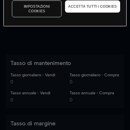
I prezzi sono solo indicativi.
Accedi
per vedere gli ultimi
IMPOSTAZIONI
ACCETTA TUTTI I COOKIES
COOKIES
dati di mercato
Log in
to see latest market data
Tasso di mantenimento
Tasso giornaliero - Vendi
Tasso giornaliero - Compra
0
0
Tasso annuale - Vendi
Tasso annuale - Compra
0
0
Tasso di margine