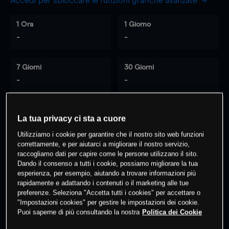
Accedi per sbloccare le funzioni grafiche avanzate
1 Ora
1 Giorno
-
-
7 Giorni
30 Giorni
-
-
La tua privacy ci sta a cuore
0
% dei clienti hanno posizioni
su
Utilizziamo i cookie per garantire che il nostro sito web funzioni
questo prodotto
correttamente, e per aiutarci a migliorare il nostro servizio,
raccogliamo dati per capire come le persone utilizzano il sito.
Dando il consenso a tutti i cookie, possiamo migliorare la tua
Fai trading
esperienza, per esempio, aiutando a trovare informazioni più
rapidamente e adattando i contenuti o il marketing alle tue
preferenze. Seleziona "Accetta tutti i cookies" per accettare o
"Impostazioni cookies" per gestire le impostazioni dei cookie.
Puoi saperne di più consultando la nostra
Politica dei Cookie