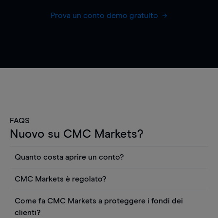
Prova un conto demo gratuito
FAQS
Nuovo su CMC Markets?
Quanto costa aprire un conto?
Non ci sono costi per aprire un conto CFD reale.
CMC Markets è regolato?
Puoi anche visualizzare gratuitamente i prezzi e
CMC Markets Germany GmbH è un broker
utilizzare strumenti come grafici, notizie Reuters
Come fa CMC Markets a proteggere i fondi dei
regolamentato dall'Autorità federale tedesca di
o rapporti quantitativi sui titoli azionari di
clienti?