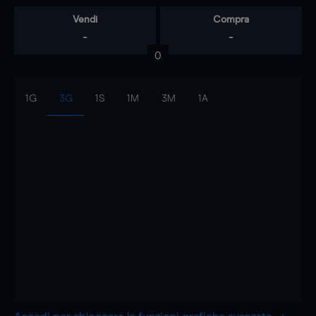
Vendi
Compra
-
-
0
1G
3G
1S
1M
3M
1A