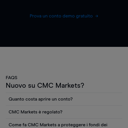
Prova un conto demo gratuito
FAQS
Nuovo su CMC Markets?
Quanto costa aprire un conto?
Non ci sono costi per aprire un conto CFD reale.
CMC Markets è regolato?
Puoi anche visualizzare gratuitamente i prezzi e
CMC Markets Germany GmbH è un broker
utilizzare strumenti come grafici, notizie Reuters
Come fa CMC Markets a proteggere i fondi dei