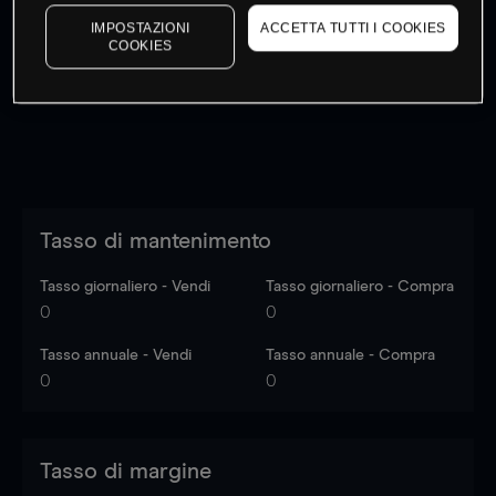
I prezzi sono solo indicativi.
Accedi
per vedere gli ultimi
IMPOSTAZIONI
ACCETTA TUTTI I COOKIES
dati di mercato
Log in
to see latest market data
COOKIES
Tasso di mantenimento
Tasso giornaliero - Vendi
Tasso giornaliero - Compra
0
0
Tasso annuale - Vendi
Tasso annuale - Compra
0
0
Tasso di margine