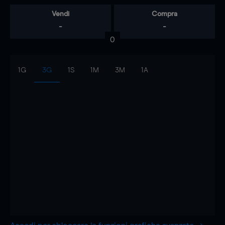
Vendi
Compra
-
-
0
1G
3G
1S
1M
3M
1A