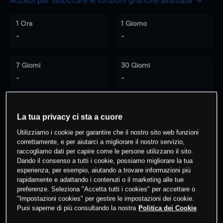
Accedi per sbloccare le funzioni grafiche avanzate
1 Ora
1 Giorno
-
-
7 Giorni
30 Giorni
-
-
La tua privacy ci sta a cuore
0
% dei clienti hanno posizioni
su
Utilizziamo i cookie per garantire che il nostro sito web funzioni
questo prodotto
correttamente, e per aiutarci a migliorare il nostro servizio,
raccogliamo dati per capire come le persone utilizzano il sito.
Dando il consenso a tutti i cookie, possiamo migliorare la tua
Fai trading
esperienza, per esempio, aiutando a trovare informazioni più
rapidamente e adattando i contenuti o il marketing alle tue
preferenze. Seleziona "Accetta tutti i cookies" per accettare o
"Impostazioni cookies" per gestire le impostazioni dei cookie.
Puoi saperne di più consultando la nostra
Politica dei Cookie