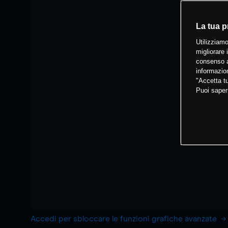
La tua p
Utilizziamo
migliorare 
consenso a
informazion
"Accetta tu
Puoi saper
Accedi per sbloccare le funzioni grafiche avanzate