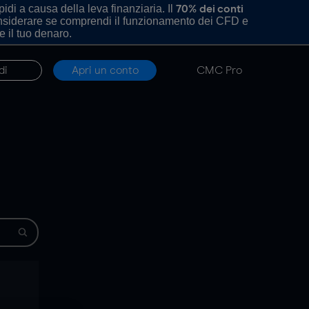
di a causa della leva finanziaria. Il
70% dei conti
onsiderare se comprendi il funzionamento dei CFD e
e il tuo denaro.
di
Apri un conto
CMC Pro