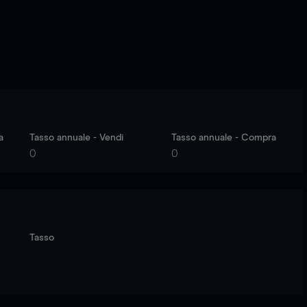
a
Tasso annuale - Vendi
Tasso annuale - Compra
0
0
Tasso