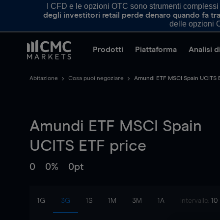
I CFD e le opzioni OTC sono strumenti complessi e 
degli investitori retail perde denaro quando fa 
delle opzioni O
Prodotti
Piattaforma
Analisi 
Abitazione
Cosa puoi negoziare
Amundi ETF MSCI Spain UCITS 
Amundi ETF MSCI Spain
UCITS ETF
price
0
0%
0pt
1G
3G
1S
1M
3M
1A
Intervallo:
10