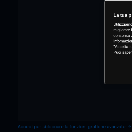
La tua p
Utilizziamo
migliorare 
consenso a
informazion
"Accetta tu
Puoi saper
Accedi per sbloccare le funzioni grafiche avanzate