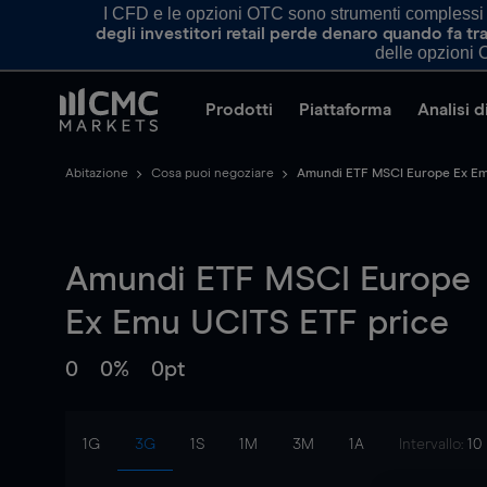
I CFD e le opzioni OTC sono strumenti complessi e 
degli investitori retail perde denaro quando fa 
delle opzioni O
Prodotti
Piattaforma
Analisi 
Abitazione
Cosa puoi negoziare
Amundi ETF MSCI Europe Ex E
Amundi ETF MSCI Europe
Ex Emu UCITS ETF
price
0
0%
0pt
1G
3G
1S
1M
3M
1A
Intervallo:
10