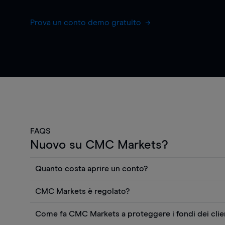
Prova un conto demo gratuito
FAQS
Nuovo su CMC Markets?
Quanto costa aprire un conto?
Non ci sono costi per aprire un conto CFD reale. Puo
CMC Markets è regolato?
gratuitamente i prezzi e utilizzare strumenti come gra
CMC Markets Germany GmbH è un broker regolament
rapporti quantitativi sui titoli azionari di Morningstar
Come fa CMC Markets a proteggere i fondi dei clie
federale tedesca di vigilanza finanziaria (BaFin). Siam
sul tuo conto per effettuare un'operazione di negozia