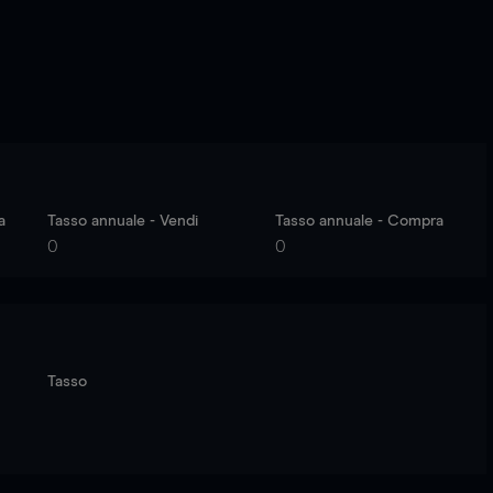
a
Tasso annuale - Vendi
Tasso annuale - Compra
0
0
Tasso