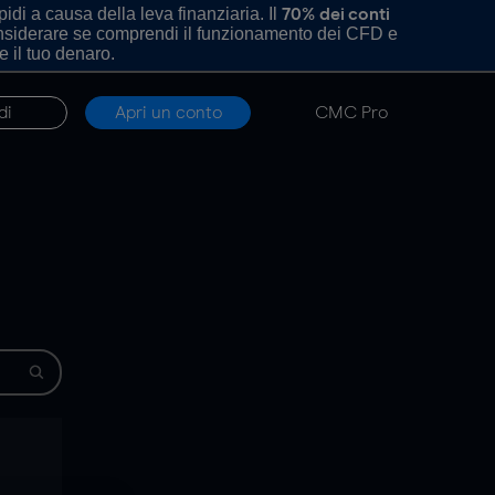
di a causa della leva finanziaria. Il
70% dei conti
onsiderare se comprendi il funzionamento dei CFD e
e il tuo denaro.
di
Apri un conto
CMC Pro