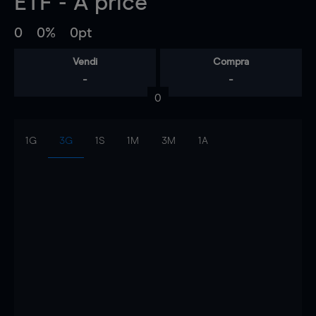
ETF - A
price
0
0%
0pt
Vendi
Compra
-
-
0
1G
3G
1S
1M
3M
1A