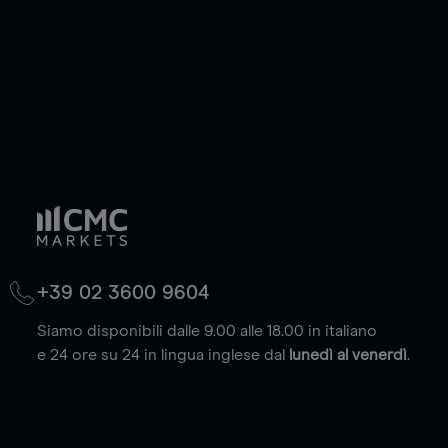
(max. 20.000 euro).
Scopri di più
+39 02 3600 9604
Siamo disponibili dalle 9.00 alle 18.00 in italiano
e 24 ore su 24 in lingua inglese dal
lunedì al venerdì
.