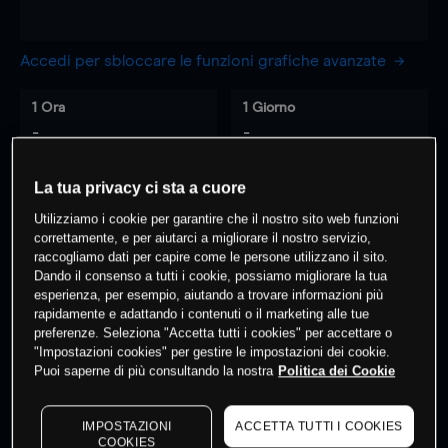
Accedi per sbloccare le funzioni grafiche avanzate
1 Ora
1 Giorno
-
-
La tua privacy ci sta a cuore
7 Giorni
30 Giorni
-
-
Utilizziamo i cookie per garantire che il nostro sito web funzioni
correttamente, e per aiutarci a migliorare il nostro servizio,
raccogliamo dati per capire come le persone utilizzano il sito.
Dando il consenso a tutti i cookie, possiamo migliorare la tua
esperienza, per esempio, aiutando a trovare informazioni più
0
% dei clienti hanno posizioni
su
rapidamente e adattando i contenuti o il marketing alle tue
questo prodotto
preferenze. Seleziona "Accetta tutti i cookies" per accettare o
"Impostazioni cookies" per gestire le impostazioni dei cookie.
Puoi saperne di più consultando la nostra
Politica dei Cookie
Fai trading
IMPOSTAZIONI
ACCETTA TUTTI I COOKIES
COOKIES