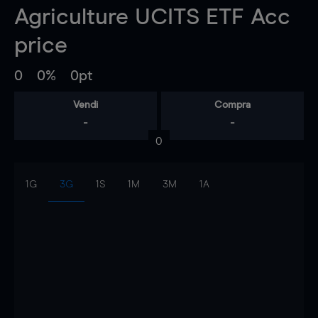
Agriculture UCITS ETF Acc
price
0
0%
0pt
Vendi
Compra
-
-
0
1G
3G
1S
1M
3M
1A