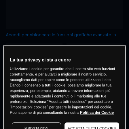
Accedi per sbloccare le funzioni grafiche avanzate
1 Ora
1 Giorno
-
-
La tua privacy ci sta a cuore
Utilizziamo i cookie per garantire che il nostro sito web funzioni
7 Giorni
30 Giorni
correttamente, e per aiutarci a migliorare il nostro servizio,
-
-
raccogliamo dati per capire come le persone utilizzano il sito.
Dando il consenso a tutti i cookie, possiamo migliorare la tua
esperienza, per esempio, aiutando a trovare informazioni più
rapidamente e adattando i contenuti o il marketing alle tue
preferenze. Seleziona "Accetta tutti i cookies" per accettare o
0
% dei clienti hanno posizioni
su
"Impostazioni cookies" per gestire le impostazioni dei cookie.
questo prodotto
Puoi saperne di più consultando la nostra
Politica dei Cookie
IMPOSTAZIONI
ACCETTA TUTTI I COOKIES