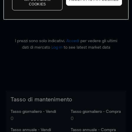
Fai trading
COOKIES
I prezzi sono solo indicativi.
Accedi
per vedere gli ultimi
dati di mercato
Log in
to see latest market data
Tasso di mantenimento
Tasso giornaliero - Vendi
Tasso giornaliero - Compra
0
0
Tasso annuale - Vendi
Tasso annuale - Compra