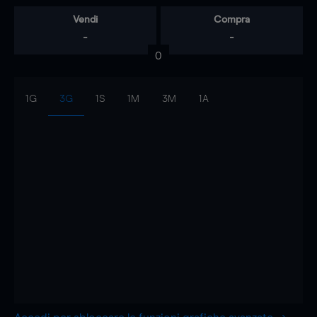
Vendi
Compra
-
-
0
1G
3G
1S
1M
3M
1A