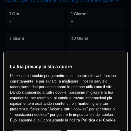
Accedi per sbloccare le funzioni grafiche avanzate
1 Ora
1 Giorno
-
-
7 Giorni
30 Giorni
-
-
La tua privacy ci sta a cuore
0
% dei clienti hanno posizioni
su
Utilizziamo i cookie per garantire che il nostro sito web funzioni
questo prodotto
correttamente, e per aiutarci a migliorare il nostro servizio,
raccogliamo dati per capire come le persone utilizzano il sito.
Dando il consenso a tutti i cookie, possiamo migliorare la tua
esperienza, per esempio, aiutando a trovare informazioni più
Fai trading
rapidamente e adattando i contenuti o il marketing alle tue
preferenze. Seleziona "Accetta tutti i cookies" per accettare o
"Impostazioni cookies" per gestire le impostazioni dei cookie.
Puoi saperne di più consultando la nostra
Politica dei Cookie