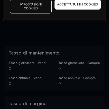
IMPOSTAZIONI
ACCETTA TUTTI I COOKIES
I prezzi sono solo indicativi.
Accedi
per vedere gli ultimi
COOKIES
dati di mercato
Log in
to see latest market data
Tasso di mantenimento
Tasso giornaliero - Vendi
Tasso giornaliero - Compra
0
0
Tasso annuale - Vendi
Tasso annuale - Compra
0
0
Tasso di margine