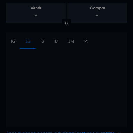
Vendi
Compra
-
-
0
1G
3G
1S
1M
3M
1A