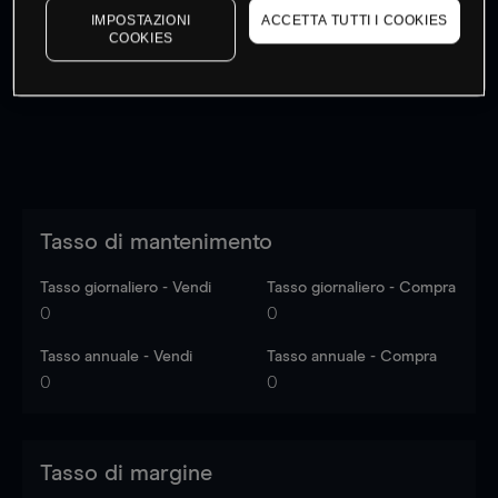
IMPOSTAZIONI
ACCETTA TUTTI I COOKIES
I prezzi sono solo indicativi.
Accedi
per vedere gli ultimi
COOKIES
dati di mercato
Log in
to see latest market data
Tasso di mantenimento
Tasso giornaliero - Vendi
Tasso giornaliero - Compra
0
0
Tasso annuale - Vendi
Tasso annuale - Compra
0
0
Tasso di margine