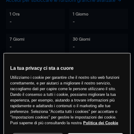
Accedi per sbloccare le funzioni grafiche avanzate
1 Ora
1 Giorno
-
-
7 Giorni
30 Giorni
-
-
La tua privacy ci sta a cuore
0
% dei clienti hanno posizioni
su
Utilizziamo i cookie per garantire che il nostro sito web funzioni
questo prodotto
correttamente, e per aiutarci a migliorare il nostro servizio,
raccogliamo dati per capire come le persone utilizzano il sito.
Dando il consenso a tutti i cookie, possiamo migliorare la tua
esperienza, per esempio, aiutando a trovare informazioni più
Fai trading
rapidamente e adattando i contenuti o il marketing alle tue
preferenze. Seleziona "Accetta tutti i cookies" per accettare o
"Impostazioni cookies" per gestire le impostazioni dei cookie.
Puoi saperne di più consultando la nostra
Politica dei Cookie