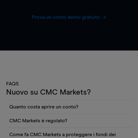
Prova un conto demo gratuito
FAQS
Nuovo su CMC Markets?
Quanto costa aprire un conto?
Non ci sono costi per aprire un conto CFD reale.
CMC Markets è regolato?
Puoi anche visualizzare gratuitamente i prezzi e
CMC Markets Germany GmbH è un broker
utilizzare strumenti come grafici, notizie Reuters
Come fa CMC Markets a proteggere i fondi dei