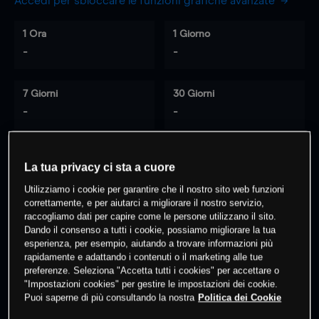
Accedi per sbloccare le funzioni grafiche avanzate
1 Ora
1 Giorno
-
-
7 Giorni
30 Giorni
-
-
La tua privacy ci sta a cuore
0
% dei clienti hanno posizioni
su
Utilizziamo i cookie per garantire che il nostro sito web funzioni
questo prodotto
correttamente, e per aiutarci a migliorare il nostro servizio,
raccogliamo dati per capire come le persone utilizzano il sito.
Dando il consenso a tutti i cookie, possiamo migliorare la tua
Fai trading
esperienza, per esempio, aiutando a trovare informazioni più
rapidamente e adattando i contenuti o il marketing alle tue
preferenze. Seleziona "Accetta tutti i cookies" per accettare o
"Impostazioni cookies" per gestire le impostazioni dei cookie.
Puoi saperne di più consultando la nostra
Politica dei Cookie