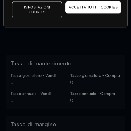
I prezzi sono solo indicativi.
Accedi
per vedere gli ultimi
IMPOSTAZIONI
ACCETTA TUTTI I COOKIES
dati di mercato
Log in
to see latest market data
COOKIES
Tasso di mantenimento
Tasso giornaliero - Vendi
Tasso giornaliero - Compra
0
0
Tasso annuale - Vendi
Tasso annuale - Compra
0
0
Tasso di margine