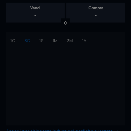
Vendi
Compra
-
-
0
1G
3G
1S
1M
3M
1A