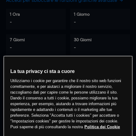
Accedi per sbloccare le funzioni grafiche avanzate
1 Ora
1 Giorno
-
-
7 Giorni
30 Giorni
-
-
La tua privacy ci sta a cuore
0
% dei clienti hanno posizioni
su
Utilizziamo i cookie per garantire che il nostro sito web funzioni
questo prodotto
correttamente, e per aiutarci a migliorare il nostro servizio,
raccogliamo dati per capire come le persone utilizzano il sito.
Dando il consenso a tutti i cookie, possiamo migliorare la tua
Fai trading
esperienza, per esempio, aiutando a trovare informazioni più
rapidamente e adattando i contenuti o il marketing alle tue
preferenze. Seleziona "Accetta tutti i cookies" per accettare o
"Impostazioni cookies" per gestire le impostazioni dei cookie.
Puoi saperne di più consultando la nostra
Politica dei Cookie