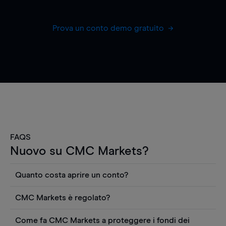
Prova un conto demo gratuito
FAQS
Nuovo su CMC Markets?
Quanto costa aprire un conto?
Non ci sono costi per aprire un conto CFD reale.
CMC Markets è regolato?
Puoi anche visualizzare gratuitamente i prezzi e
CMC Markets Germany GmbH è un broker
utilizzare strumenti come grafici, notizie Reuters
Come fa CMC Markets a proteggere i fondi dei