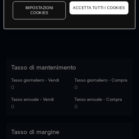
I prezzi sono solo indicativi.
Accedi
per vedere gli ultimi
IMPOSTAZIONI
ACCETTA TUTTI I COOKIES
dati di mercato
Log in
to see latest market data
COOKIES
Tasso di mantenimento
Tasso giornaliero - Vendi
Tasso giornaliero - Compra
0
0
Tasso annuale - Vendi
Tasso annuale - Compra
0
0
Tasso di margine