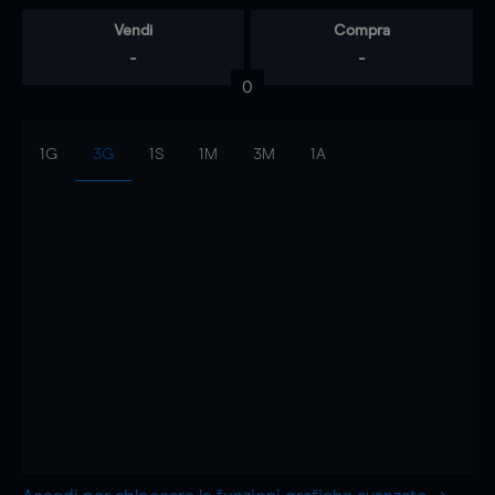
Vendi
Compra
-
-
0
1G
3G
1S
1M
3M
1A