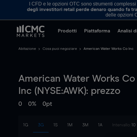
I CFD e le opzioni OTC sono strumenti complessi e 
degli investitori retail perde denaro quando fa 
delle opzioni O
Prodotti
Piattaforma
Analisi 
Abitazione
Cosa puoi negoziare
American Water Works Co Inc
American Water Works Co
Inc (NYSE:AWK): prezzo
0
0%
0pt
1G
3G
1S
1M
3M
1A
Intervallo:
10