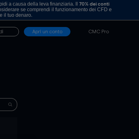
di a causa della leva finanziaria. Il
70% dei conti
onsiderare se comprendi il funzionamento dei CFD e
e il tuo denaro.
di
Apri un conto
CMC Pro