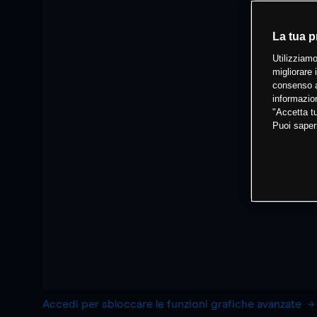
La tua p
Utilizziamo
migliorare 
consenso a
informazion
"Accetta tu
Puoi saper
Accedi per sbloccare le funzioni grafiche avanzate