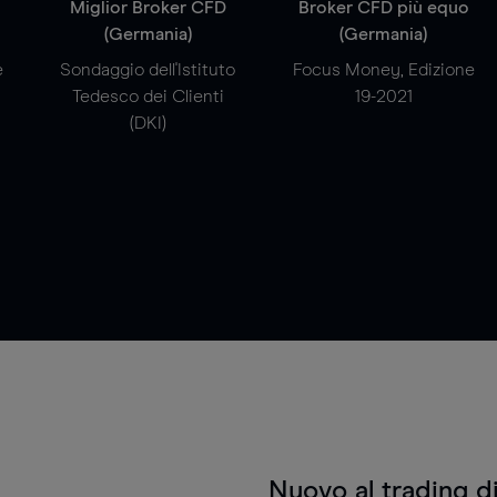
a
Miglior Broker CFD
Broker CFD più equo
(Germania)
(Germania)
e
Sondaggio dell'Istituto
Focus Money, Edizione
Tedesco dei Clienti
19-2021
(DKI)
Nuovo al trading d