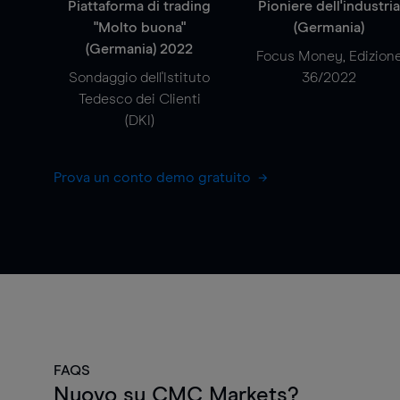
Piattaforma di trading
Pioniere dell'industri
"Molto buona"
(Germania)
(Germania) 2022
Focus Money, Edizion
Sondaggio dell'Istituto
36/2022
Tedesco dei Clienti
(DKI)
Prova un conto demo gratuito
FAQS
Nuovo su CMC Markets?