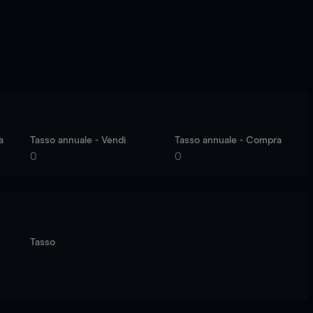
a
Tasso annuale - Vendi
Tasso annuale - Compra
0
0
Tasso