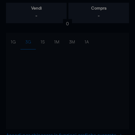
Vendi
Compra
-
-
0
1G
3G
1S
1M
3M
1A