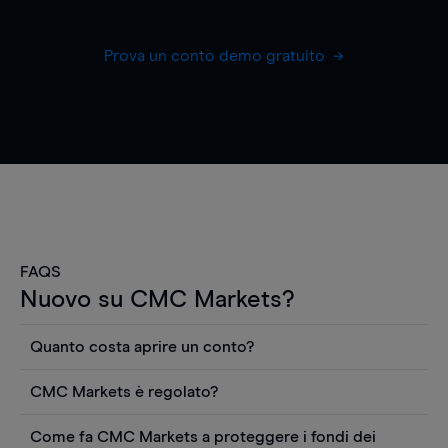
Prova un conto demo gratuito
FAQS
Nuovo su CMC Markets?
Quanto costa aprire un conto?
Non ci sono costi per aprire un conto CFD reale.
CMC Markets è regolato?
Puoi anche visualizzare gratuitamente i prezzi e
CMC Markets Germany GmbH è un broker
utilizzare strumenti come grafici, notizie Reuters
Come fa CMC Markets a proteggere i fondi dei