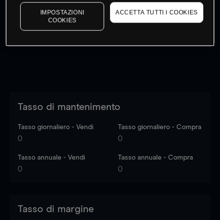
I prezzi sono solo indicativi.
Accedi
per vedere gli ultimi
IMPOSTAZIONI
ACCETTA TUTTI I COOKIES
dati di mercato
Log in
to see latest market data
COOKIES
Tasso di mantenimento
Tasso giornaliero - Vendi
Tasso giornaliero - Compra
0
0
Tasso annuale - Vendi
Tasso annuale - Compra
0
0
Tasso di margine