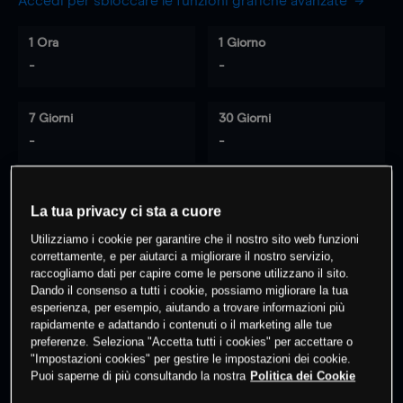
Accedi per sbloccare le funzioni grafiche avanzate
1 Ora
1 Giorno
-
-
7 Giorni
30 Giorni
-
-
La tua privacy ci sta a cuore
0
% dei clienti hanno posizioni
su
Utilizziamo i cookie per garantire che il nostro sito web funzioni
questo prodotto
correttamente, e per aiutarci a migliorare il nostro servizio,
raccogliamo dati per capire come le persone utilizzano il sito.
Dando il consenso a tutti i cookie, possiamo migliorare la tua
Fai trading
esperienza, per esempio, aiutando a trovare informazioni più
rapidamente e adattando i contenuti o il marketing alle tue
preferenze. Seleziona "Accetta tutti i cookies" per accettare o
"Impostazioni cookies" per gestire le impostazioni dei cookie.
Puoi saperne di più consultando la nostra
Politica dei Cookie