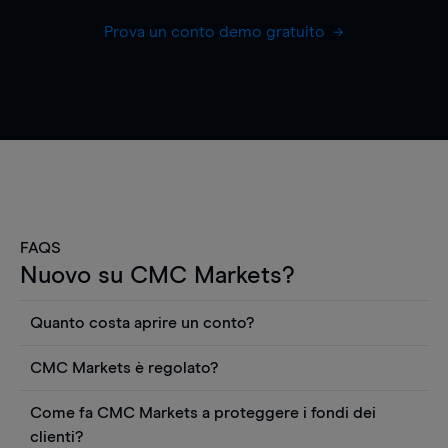
Prova un conto demo gratuito
FAQS
Nuovo su CMC Markets?
Quanto costa aprire un conto?
Non ci sono costi per aprire un conto CFD reale.
CMC Markets è regolato?
Puoi anche visualizzare gratuitamente i prezzi e
CMC Markets Germany GmbH è un broker
utilizzare strumenti come grafici, notizie Reuters
Come fa CMC Markets a proteggere i fondi dei
regolamentato dall'Autorità federale tedesca di
o rapporti quantitativi sui titoli azionari di
clienti?