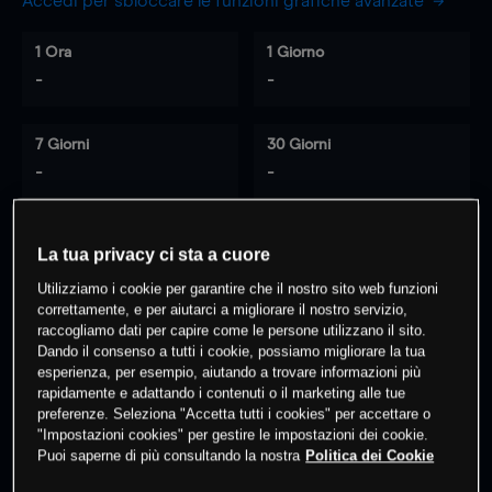
Accedi per sbloccare le funzioni grafiche avanzate
1 Ora
1 Giorno
-
-
7 Giorni
30 Giorni
-
-
La tua privacy ci sta a cuore
0
% dei clienti hanno posizioni
su
Utilizziamo i cookie per garantire che il nostro sito web funzioni
questo prodotto
correttamente, e per aiutarci a migliorare il nostro servizio,
raccogliamo dati per capire come le persone utilizzano il sito.
Dando il consenso a tutti i cookie, possiamo migliorare la tua
Fai trading
esperienza, per esempio, aiutando a trovare informazioni più
rapidamente e adattando i contenuti o il marketing alle tue
preferenze. Seleziona "Accetta tutti i cookies" per accettare o
"Impostazioni cookies" per gestire le impostazioni dei cookie.
Puoi saperne di più consultando la nostra
Politica dei Cookie