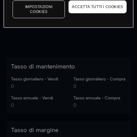
I prezzi sono solo indicativi.
Accedi
per vedere gli ultimi
IMPOSTAZIONI
ACCETTA TUTTI I COOKIES
COOKIES
dati di mercato
Log in
to see latest market data
Tasso di mantenimento
Tasso giornaliero - Vendi
Tasso giornaliero - Compra
0
0
Tasso annuale - Vendi
Tasso annuale - Compra
0
0
Tasso di margine