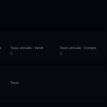
a
Tasso annuale - Vendi
Tasso annuale - Compra
0
0
Tasso