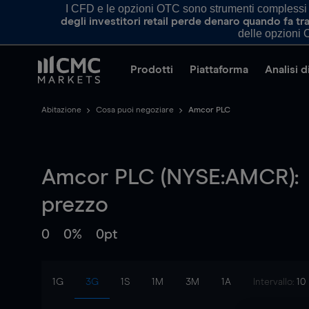
I CFD e le opzioni OTC sono strumenti complessi e 
degli investitori retail perde denaro quando fa 
delle opzioni O
Prodotti
Piattaforma
Analisi 
Abitazione
Cosa puoi negoziare
Amcor PLC
Amcor PLC (NYSE:AMCR):
prezzo
0
0%
0pt
1G
3G
1S
1M
3M
1A
Intervallo:
10