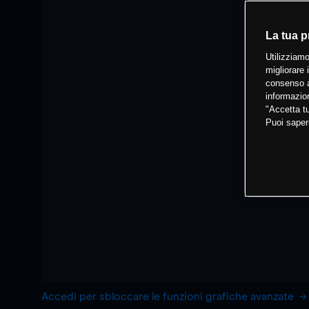
La tua p
Utilizziamo
migliorare 
consenso a
informazion
"Accetta tu
Puoi saper
Accedi per sbloccare le funzioni grafiche avanzate