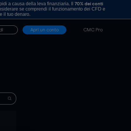
di a causa della leva finanziaria. Il
70% dei conti
onsiderare se comprendi il funzionamento dei CFD e
e il tuo denaro.
di
Apri un conto
CMC Pro