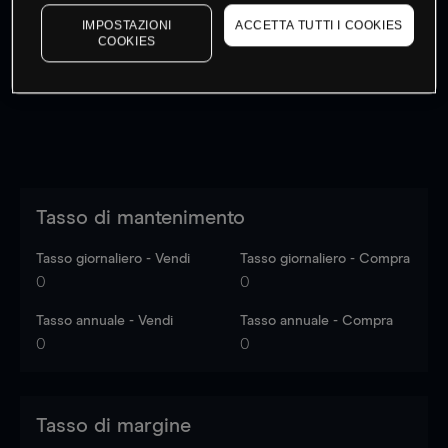
I prezzi sono solo indicativi.
Accedi
per vedere gli ultimi
IMPOSTAZIONI
ACCETTA TUTTI I COOKIES
dati di mercato
Log in
to see latest market data
COOKIES
Tasso di mantenimento
Tasso giornaliero - Vendi
Tasso giornaliero - Compra
0
0
Tasso annuale - Vendi
Tasso annuale - Compra
0
0
Tasso di margine