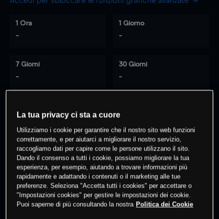
Accedi per sbloccare le funzioni grafiche avanzate
1 Ora
1 Giorno
-
-
7 Giorni
30 Giorni
-
-
La tua privacy ci sta a cuore
0
% dei clienti hanno posizioni
su
Utilizziamo i cookie per garantire che il nostro sito web funzioni
questo prodotto
correttamente, e per aiutarci a migliorare il nostro servizio,
raccogliamo dati per capire come le persone utilizzano il sito.
Dando il consenso a tutti i cookie, possiamo migliorare la tua
Fai trading
esperienza, per esempio, aiutando a trovare informazioni più
rapidamente e adattando i contenuti o il marketing alle tue
preferenze. Seleziona "Accetta tutti i cookies" per accettare o
"Impostazioni cookies" per gestire le impostazioni dei cookie.
Puoi saperne di più consultando la nostra
Politica dei Cookie