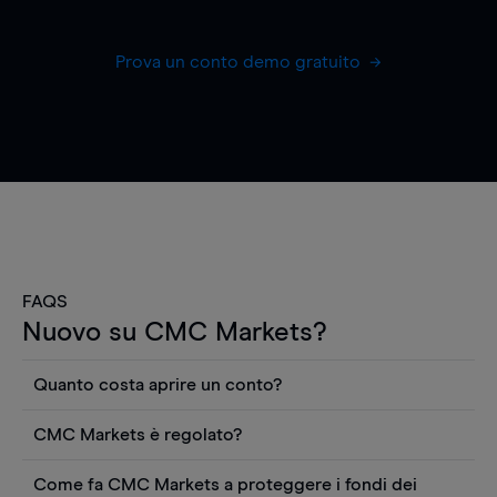
Prova un conto demo gratuito
FAQS
Nuovo su CMC Markets?
Quanto costa aprire un conto?
Non ci sono costi per aprire un conto CFD reale.
CMC Markets è regolato?
Puoi anche visualizzare gratuitamente i prezzi e
CMC Markets Germany GmbH è un broker
utilizzare strumenti come grafici, notizie Reuters
Come fa CMC Markets a proteggere i fondi dei