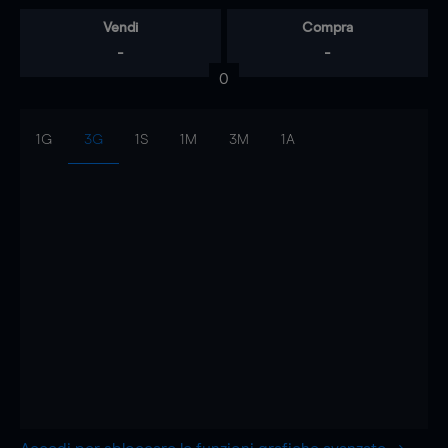
Vendi
Compra
-
-
0
1G
3G
1S
1M
3M
1A