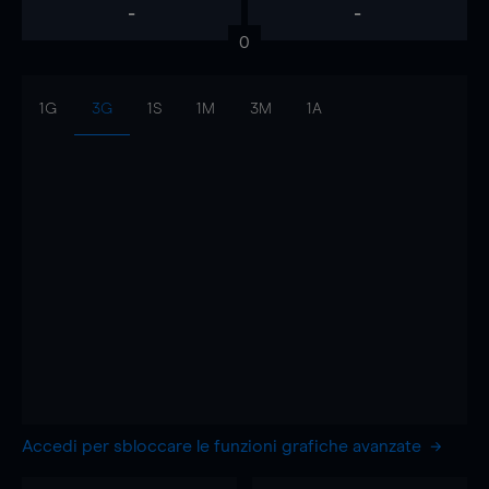
-
-
0
1G
3G
1S
1M
3M
1A
Accedi per sbloccare le funzioni grafiche avanzate