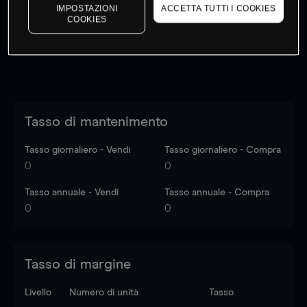
dati di mercato
Log in
to see latest market data
IMPOSTAZIONI
ACCETTA TUTTI I COOKIES
COOKIES
Tasso di mantenimento
Tasso giornaliero - Vendi
Tasso giornaliero - Compra
0
0
Tasso annuale - Vendi
Tasso annuale - Compra
0
0
Tasso di margine
Livello
Numero di unità
Tasso