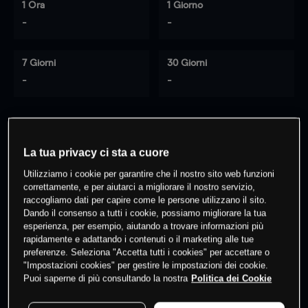
1 Ora
1 Giorno
-
-
7 Giorni
30 Giorni
-
-
0
% dei clienti hanno posizioni
su
La tua privacy ci sta a cuore
questo prodotto
Utilizziamo i cookie per garantire che il nostro sito web funzioni
correttamente, e per aiutarci a migliorare il nostro servizio,
raccogliamo dati per capire come le persone utilizzano il sito.
Fai trading
Dando il consenso a tutti i cookie, possiamo migliorare la tua
esperienza, per esempio, aiutando a trovare informazioni più
rapidamente e adattando i contenuti o il marketing alle tue
preferenze. Seleziona "Accetta tutti i cookies" per accettare o
"Impostazioni cookies" per gestire le impostazioni dei cookie.
Puoi saperne di più consultando la nostra
Politica dei Cookie
I prezzi sono solo indicativi.
Accedi
per vedere gli ultimi