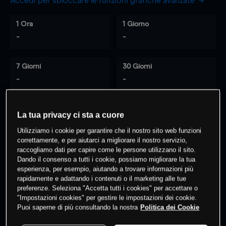
Accedi per sbloccare le funzioni grafiche avanzate
1 Ora
1 Giorno
-
-
7 Giorni
30 Giorni
-
-
La tua privacy ci sta a cuore
0
% dei clienti hanno posizioni
su
Utilizziamo i cookie per garantire che il nostro sito web funzioni
questo prodotto
correttamente, e per aiutarci a migliorare il nostro servizio,
raccogliamo dati per capire come le persone utilizzano il sito.
Dando il consenso a tutti i cookie, possiamo migliorare la tua
esperienza, per esempio, aiutando a trovare informazioni più
Fai trading
rapidamente e adattando i contenuti o il marketing alle tue
preferenze. Seleziona "Accetta tutti i cookies" per accettare o
"Impostazioni cookies" per gestire le impostazioni dei cookie.
Puoi saperne di più consultando la nostra
Politica dei Cookie