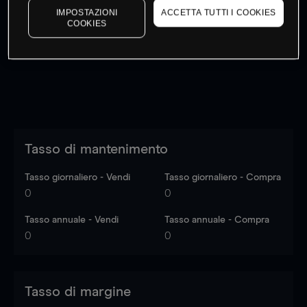
IMPOSTAZIONI
ACCETTA TUTTI I COOKIES
I prezzi sono solo indicativi.
Accedi
per vedere gli ultimi
COOKIES
dati di mercato
Log in
to see latest market data
Tasso di mantenimento
Tasso giornaliero - Vendi
Tasso giornaliero - Compra
0
0
Tasso annuale - Vendi
Tasso annuale - Compra
0
0
Tasso di margine