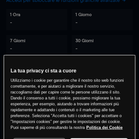
Accedi per sbloccare le funzioni grafiche avanzate
1 Ora
1 Giorno
-
-
7 Giorni
30 Giorni
-
-
La tua privacy ci sta a cuore
0
% dei clienti hanno posizioni
su
Utilizziamo i cookie per garantire che il nostro sito web funzioni
questo prodotto
correttamente, e per aiutarci a migliorare il nostro servizio,
raccogliamo dati per capire come le persone utilizzano il sito.
Dando il consenso a tutti i cookie, possiamo migliorare la tua
esperienza, per esempio, aiutando a trovare informazioni più
Fai trading
rapidamente e adattando i contenuti o il marketing alle tue
preferenze. Seleziona "Accetta tutti i cookies" per accettare o
"Impostazioni cookies" per gestire le impostazioni dei cookie.
Puoi saperne di più consultando la nostra
Politica dei Cookie