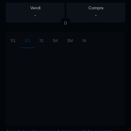
Vendi
Compra
-
-
0
1G
3G
1S
1M
3M
1A