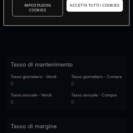
IMPOSTAZIONI
ACCETTA TUTTI I COOKIES
I prezzi sono solo indicativi.
Accedi
per vedere gli ultimi
COOKIES
dati di mercato
Log in
to see latest market data
Tasso di mantenimento
Tasso giornaliero - Vendi
Tasso giornaliero - Compra
0
0
Tasso annuale - Vendi
Tasso annuale - Compra
0
0
Tasso di margine