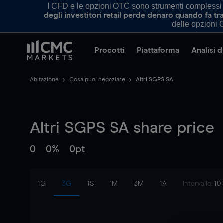
I CFD e le opzioni OTC sono strumenti complessi e 
degli investitori retail perde denaro quando fa 
delle opzioni O
Prodotti
Piattaforma
Analisi 
Abitazione
Cosa puoi negoziare
Altri SGPS SA
Altri SGPS SA
share price
0
0%
0pt
1G
3G
1S
1M
3M
1A
Intervallo:
10