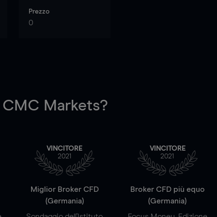
Prezzo
0
 CMC Markets?
VINCITORE
VINCITORE
2021
2021
a
Miglior Broker CFD
Broker CFD più equo
(Germania)
(Germania)
e
Sondaggio dell'Istituto
Focus Money, Edizione