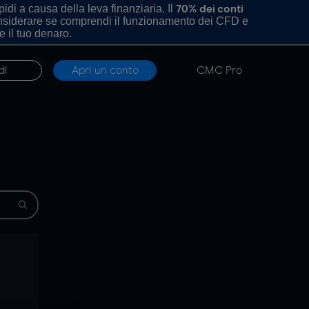
di a causa della leva finanziaria. Il
70% dei conti
onsiderare se comprendi il funzionamento dei CFD e
e il tuo denaro.
di
Apri un conto
CMC Pro