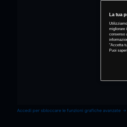
La tua p
Utilizziamo
migliorare 
consenso a
informazion
"Accetta tu
Puoi saper
Accedi per sbloccare le funzioni grafiche avanzate