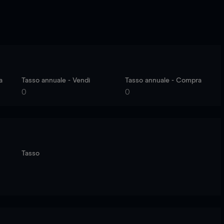
a
Tasso annuale - Vendi
Tasso annuale - Compra
0
0
Tasso