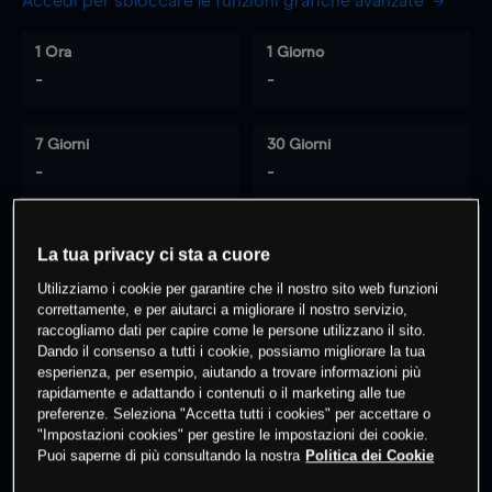
Accedi per sbloccare le funzioni grafiche avanzate
1 Ora
1 Giorno
-
-
7 Giorni
30 Giorni
-
-
La tua privacy ci sta a cuore
0
% dei clienti hanno posizioni
su
Utilizziamo i cookie per garantire che il nostro sito web funzioni
questo prodotto
correttamente, e per aiutarci a migliorare il nostro servizio,
raccogliamo dati per capire come le persone utilizzano il sito.
Dando il consenso a tutti i cookie, possiamo migliorare la tua
Fai trading
esperienza, per esempio, aiutando a trovare informazioni più
rapidamente e adattando i contenuti o il marketing alle tue
preferenze. Seleziona "Accetta tutti i cookies" per accettare o
"Impostazioni cookies" per gestire le impostazioni dei cookie.
Puoi saperne di più consultando la nostra
Politica dei Cookie