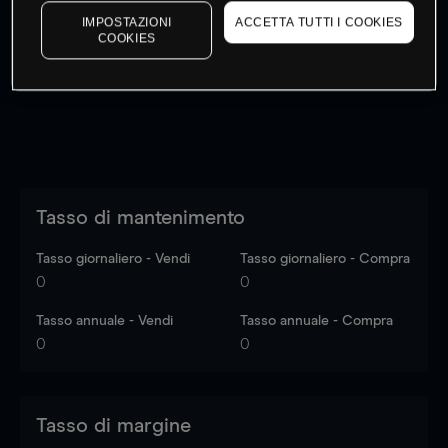
I prezzi sono solo indicativi.
Accedi
per vedere gli ultimi
IMPOSTAZIONI
ACCETTA TUTTI I COOKIES
COOKIES
dati di mercato
Log in
to see latest market data
Tasso di mantenimento
Tasso giornaliero - Vendi
Tasso giornaliero - Compra
0
0
Tasso annuale - Vendi
Tasso annuale - Compra
0
0
Tasso di margine