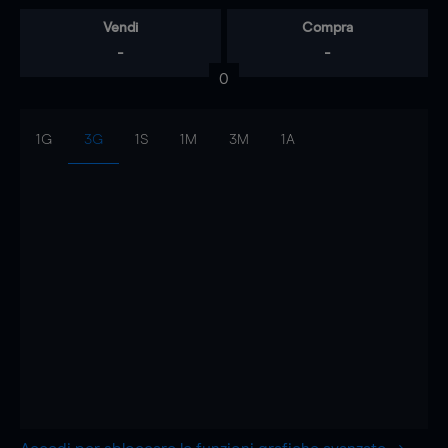
Vendi
Compra
-
-
0
1G
3G
1S
1M
3M
1A