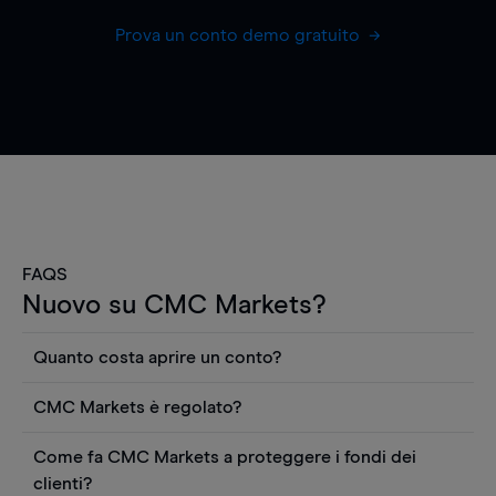
Prova un conto demo gratuito
FAQS
Nuovo su CMC Markets?
Quanto costa aprire un conto?
Non ci sono costi per aprire un conto CFD reale.
CMC Markets è regolato?
Puoi anche visualizzare gratuitamente i prezzi e
CMC Markets Germany GmbH è un broker
utilizzare strumenti come grafici, notizie Reuters
Come fa CMC Markets a proteggere i fondi dei
regolamentato dall'Autorità federale tedesca di
o rapporti quantitativi sui titoli azionari di
clienti?