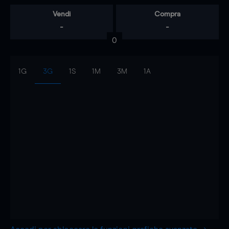
Vendi
Compra
-
-
0
1G
3G
1S
1M
3M
1A