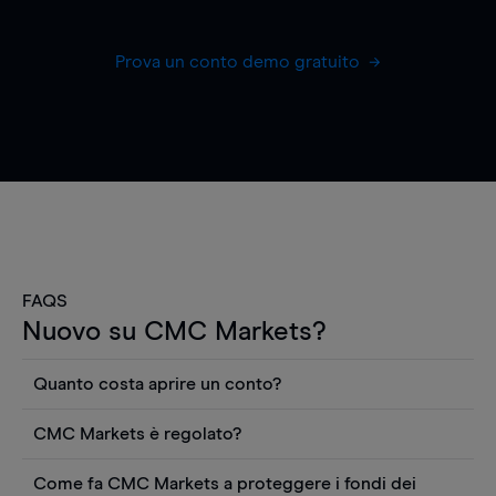
Prova un conto demo gratuito
FAQS
Nuovo su CMC Markets?
Quanto costa aprire un conto?
Non ci sono costi per aprire un conto CFD reale.
CMC Markets è regolato?
Puoi anche visualizzare gratuitamente i prezzi e
CMC Markets Germany GmbH è un broker
utilizzare strumenti come grafici, notizie Reuters
Come fa CMC Markets a proteggere i fondi dei