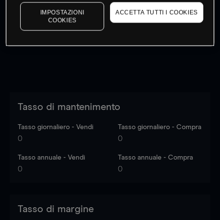
I prezzi sono solo indicativi.
Accedi
per vedere gli ultimi
IMPOSTAZIONI
ACCETTA TUTTI I COOKIES
dati di mercato
Log in
to see latest market data
COOKIES
Tasso di mantenimento
Tasso giornaliero - Vendi
Tasso giornaliero - Compra
0
0
Tasso annuale - Vendi
Tasso annuale - Compra
0
0
Tasso di margine