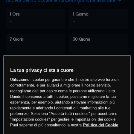
Accedi per sbloccare le funzioni grafiche avanzate
1 Ora
1 Giorno
-
-
7 Giorni
30 Giorni
-
-
La tua privacy ci sta a cuore
0
% dei clienti hanno posizioni
su
Utilizziamo i cookie per garantire che il nostro sito web funzioni
questo prodotto
correttamente, e per aiutarci a migliorare il nostro servizio,
raccogliamo dati per capire come le persone utilizzano il sito.
Dando il consenso a tutti i cookie, possiamo migliorare la tua
Fai trading
esperienza, per esempio, aiutando a trovare informazioni più
rapidamente e adattando i contenuti o il marketing alle tue
preferenze. Seleziona "Accetta tutti i cookies" per accettare o
"Impostazioni cookies" per gestire le impostazioni dei cookie.
Puoi saperne di più consultando la nostra
Politica dei Cookie