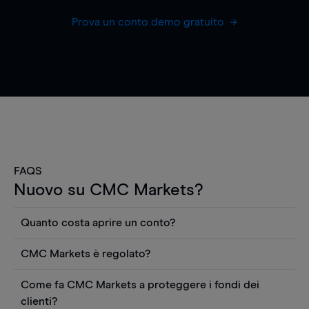
Prova un conto demo gratuito
FAQS
Nuovo su CMC Markets?
Quanto costa aprire un conto?
Non ci sono costi per aprire un conto CFD reale.
CMC Markets è regolato?
Puoi anche visualizzare gratuitamente i prezzi e
CMC Markets Germany GmbH è un broker
utilizzare strumenti come grafici, notizie Reuters
Come fa CMC Markets a proteggere i fondi dei
regolamentato dall'Autorità federale tedesca di
o rapporti quantitativi sui titoli azionari di
clienti?