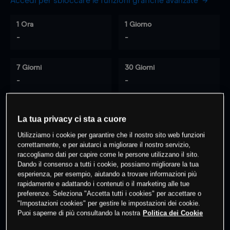
Accedi per sbloccare le funzioni grafiche avanzate
1 Ora
1 Giorno
-
-
7 Giorni
30 Giorni
-
-
La tua privacy ci sta a cuore
0
% dei clienti hanno posizioni
su
Utilizziamo i cookie per garantire che il nostro sito web funzioni
questo prodotto
correttamente, e per aiutarci a migliorare il nostro servizio,
raccogliamo dati per capire come le persone utilizzano il sito.
Dando il consenso a tutti i cookie, possiamo migliorare la tua
Fai trading
esperienza, per esempio, aiutando a trovare informazioni più
rapidamente e adattando i contenuti o il marketing alle tue
preferenze. Seleziona "Accetta tutti i cookies" per accettare o
"Impostazioni cookies" per gestire le impostazioni dei cookie.
Puoi saperne di più consultando la nostra
Politica dei Cookie