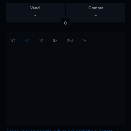
Vendi
Compra
-
-
0
1G
3G
1S
1M
3M
1A