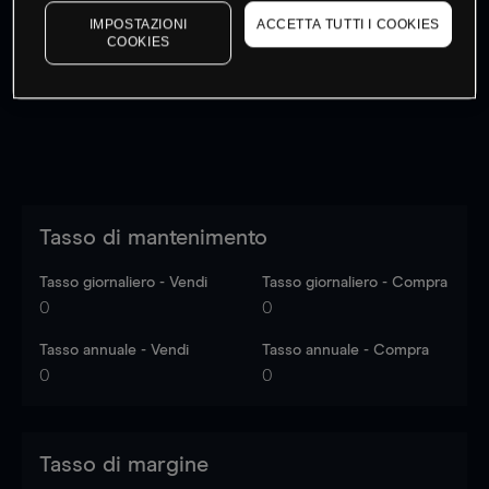
I prezzi sono solo indicativi.
Accedi
per vedere gli ultimi
IMPOSTAZIONI
ACCETTA TUTTI I COOKIES
COOKIES
dati di mercato
Log in
to see latest market data
Tasso di mantenimento
Tasso giornaliero - Vendi
Tasso giornaliero - Compra
0
0
Tasso annuale - Vendi
Tasso annuale - Compra
0
0
Tasso di margine