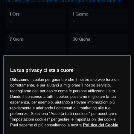
Accedi per sbloccare le funzioni grafiche avanzate
1 Ora
1 Giorno
-
-
7 Giorni
30 Giorni
-
-
La tua privacy ci sta a cuore
0
% dei clienti hanno posizioni
su
Utilizziamo i cookie per garantire che il nostro sito web funzioni
questo prodotto
correttamente, e per aiutarci a migliorare il nostro servizio,
raccogliamo dati per capire come le persone utilizzano il sito.
Dando il consenso a tutti i cookie, possiamo migliorare la tua
Fai trading
esperienza, per esempio, aiutando a trovare informazioni più
rapidamente e adattando i contenuti o il marketing alle tue
preferenze. Seleziona "Accetta tutti i cookies" per accettare o
"Impostazioni cookies" per gestire le impostazioni dei cookie.
Puoi saperne di più consultando la nostra
Politica dei Cookie