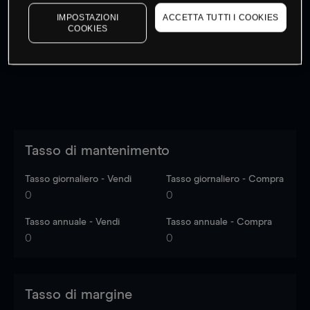
I prezzi sono solo indicativi.
Accedi
per vedere gli ultimi
IMPOSTAZIONI
ACCETTA TUTTI I COOKIES
dati di mercato
Log in
to see latest market data
COOKIES
Tasso di mantenimento
Tasso giornaliero - Vendi
Tasso giornaliero - Compra
0
0
Tasso annuale - Vendi
Tasso annuale - Compra
0
0
Tasso di margine