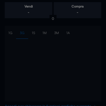
Vendi
Compra
-
-
0
1G
3G
1S
1M
3M
1A