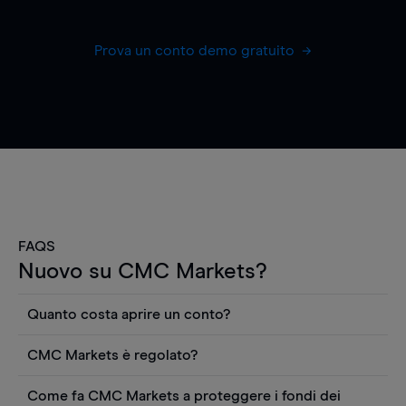
Prova un conto demo gratuito
FAQS
Nuovo su CMC Markets?
Quanto costa aprire un conto?
Non ci sono costi per aprire un conto CFD reale.
CMC Markets è regolato?
Puoi anche visualizzare gratuitamente i prezzi e
CMC Markets Germany GmbH è un broker
utilizzare strumenti come grafici, notizie Reuters
Come fa CMC Markets a proteggere i fondi dei