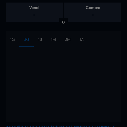
Vendi
Compra
-
-
0
1G
3G
1S
1M
3M
1A