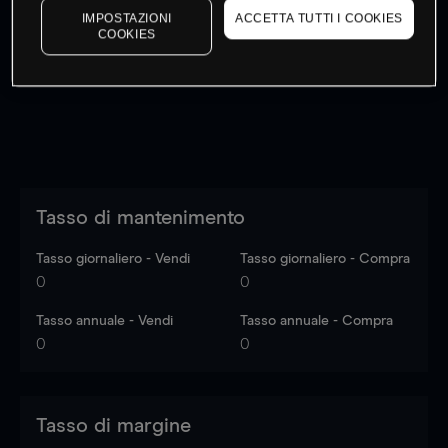
IMPOSTAZIONI
ACCETTA TUTTI I COOKIES
I prezzi sono solo indicativi.
Accedi
per vedere gli ultimi
COOKIES
dati di mercato
Log in
to see latest market data
Tasso di mantenimento
Tasso giornaliero - Vendi
Tasso giornaliero - Compra
0
0
Tasso annuale - Vendi
Tasso annuale - Compra
0
0
Tasso di margine