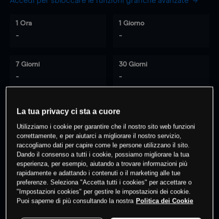
Accedi per sbloccare le funzioni grafiche avanzate
1 Ora
1 Giorno
-
-
7 Giorni
30 Giorni
-
-
La tua privacy ci sta a cuore
0
% dei clienti hanno posizioni
su
Utilizziamo i cookie per garantire che il nostro sito web funzioni
questo prodotto
correttamente, e per aiutarci a migliorare il nostro servizio,
raccogliamo dati per capire come le persone utilizzano il sito.
Dando il consenso a tutti i cookie, possiamo migliorare la tua
esperienza, per esempio, aiutando a trovare informazioni più
Fai trading
rapidamente e adattando i contenuti o il marketing alle tue
preferenze. Seleziona "Accetta tutti i cookies" per accettare o
"Impostazioni cookies" per gestire le impostazioni dei cookie.
Puoi saperne di più consultando la nostra
Politica dei Cookie