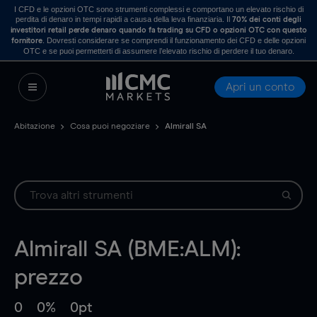
I CFD e le opzioni OTC sono strumenti complessi e comportano un elevato rischio di
perdita di denaro in tempi rapidi a causa della leva finanziaria. Il
70% dei conti degli
investitori retail perde denaro quando fa trading su CFD o opzioni OTC con questo
. Dovresti considerare se comprendi il funzionamento dei CFD e delle opzioni
fornitore
OTC e se puoi permetterti di assumere l’elevato rischio di perdere il tuo denaro.
Apri un conto
Abitazione
Cosa puoi negoziare
Almirall SA
Almirall SA (BME:ALM):
prezzo
0
0%
0pt