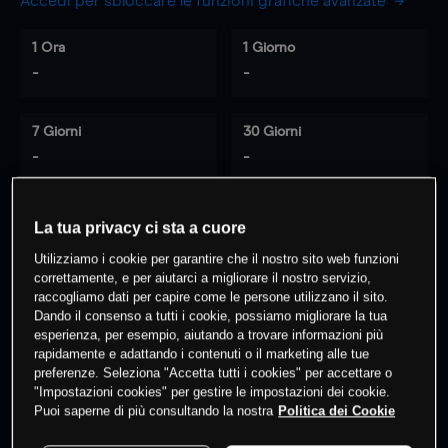
Accedi per sbloccare le funzioni grafiche avanzate
1 Ora
1 Giorno
-
-
7 Giorni
30 Giorni
-
-
La tua privacy ci sta a cuore
0
% dei clienti hanno posizioni
su
Utilizziamo i cookie per garantire che il nostro sito web funzioni
questo prodotto
correttamente, e per aiutarci a migliorare il nostro servizio,
raccogliamo dati per capire come le persone utilizzano il sito.
Dando il consenso a tutti i cookie, possiamo migliorare la tua
esperienza, per esempio, aiutando a trovare informazioni più
Fai trading
rapidamente e adattando i contenuti o il marketing alle tue
preferenze. Seleziona "Accetta tutti i cookies" per accettare o
"Impostazioni cookies" per gestire le impostazioni dei cookie.
Puoi saperne di più consultando la nostra
Politica dei Cookie