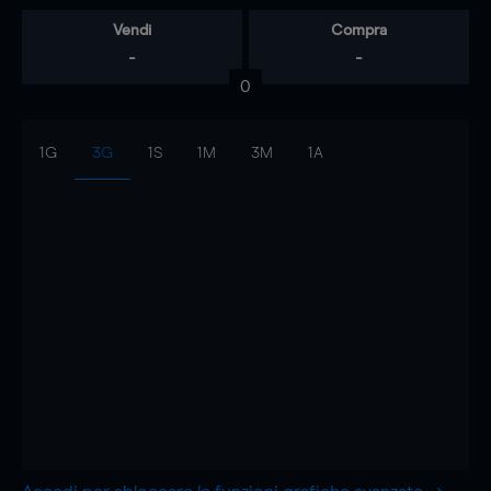
Vendi
Compra
-
-
0
1G
3G
1S
1M
3M
1A