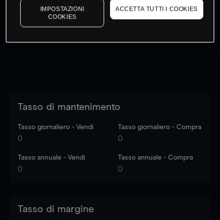
IMPOSTAZIONI
ACCETTA TUTTI I COOKIES
I prezzi sono solo indicativi.
Accedi
per vedere gli ultimi
COOKIES
dati di mercato
Log in
to see latest market data
Tasso di mantenimento
Tasso giornaliero - Vendi
Tasso giornaliero - Compra
0
0
Tasso annuale - Vendi
Tasso annuale - Compra
0
0
Tasso di margine