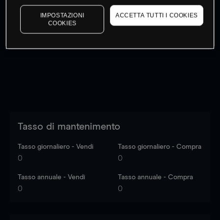
IMPOSTAZIONI
ACCETTA TUTTI I COOKIES
COOKIES
I prezzi sono solo indicativi.
Accedi
per vedere gli ultimi
dati di mercato
Log in
to see latest market data
Tasso di mantenimento
Tasso giornaliero - Vendi
Tasso giornaliero - Compra
0
0
Tasso annuale - Vendi
Tasso annuale - Compra
0
0