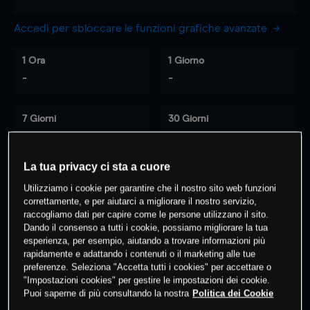
Accedi per sbloccare le funzioni grafiche avanzate
1 Ora
1 Giorno
-
-
7 Giorni
30 Giorni
-
-
La tua privacy ci sta a cuore
Utilizziamo i cookie per garantire che il nostro sito web funzioni
0
% dei clienti hanno posizioni
su
correttamente, e per aiutarci a migliorare il nostro servizio,
questo prodotto
raccogliamo dati per capire come le persone utilizzano il sito.
Dando il consenso a tutti i cookie, possiamo migliorare la tua
esperienza, per esempio, aiutando a trovare informazioni più
rapidamente e adattando i contenuti o il marketing alle tue
Fai trading
preferenze. Seleziona "Accetta tutti i cookies" per accettare o
"Impostazioni cookies" per gestire le impostazioni dei cookie.
Puoi saperne di più consultando la nostra
Politica dei Cookie