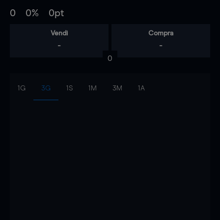
0
0%
0pt
Vendi
Compra
-
-
0
1G
3G
1S
1M
3M
1A