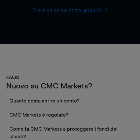
Prova un conto demo gratuito
FAQS
Nuovo su CMC Markets?
Quanto costa aprire un conto?
Non ci sono costi per aprire un conto CFD reale.
CMC Markets è regolato?
Puoi anche visualizzare gratuitamente i prezzi e
CMC Markets Germany GmbH è un broker
utilizzare strumenti come grafici, notizie Reuters
Come fa CMC Markets a proteggere i fondi dei
regolamentato dall'Autorità federale tedesca di
o rapporti quantitativi sui titoli azionari di
clienti?