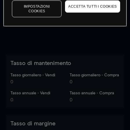
I prezzi sono solo indicativi.
Accedi
per vedere gli ultimi
IMPOSTAZIONI
ACCETTA TUTTI I COOKIES
COOKIES
dati di mercato
Log in
to see latest market data
Tasso di mantenimento
Tasso giornaliero - Vendi
Tasso giornaliero - Compra
0
0
Tasso annuale - Vendi
Tasso annuale - Compra
0
0
Tasso di margine