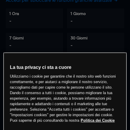
Accedi per sbloccare le funzioni grafiche avanzate
1 Ora
1 Giorno
-
-
7 Giorni
30 Giorni
-
-
La tua privacy ci sta a cuore
0
% dei clienti hanno posizioni
su
Utilizziamo i cookie per garantire che il nostro sito web funzioni
questo prodotto
correttamente, e per aiutarci a migliorare il nostro servizio,
raccogliamo dati per capire come le persone utilizzano il sito.
Dando il consenso a tutti i cookie, possiamo migliorare la tua
Fai trading
esperienza, per esempio, aiutando a trovare informazioni più
rapidamente e adattando i contenuti o il marketing alle tue
preferenze. Seleziona "Accetta tutti i cookies" per accettare o
"Impostazioni cookies" per gestire le impostazioni dei cookie.
Puoi saperne di più consultando la nostra
Politica dei Cookie