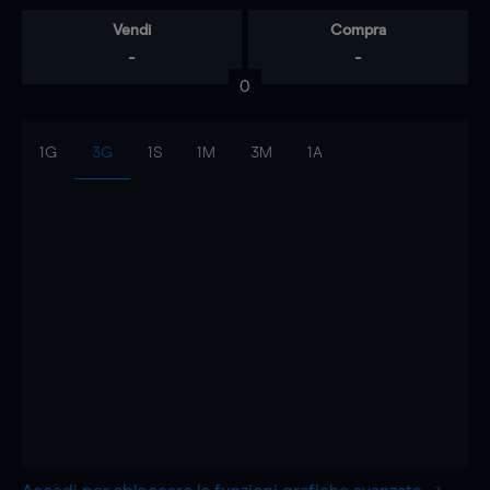
Vendi
Compra
-
-
0
1G
3G
1S
1M
3M
1A