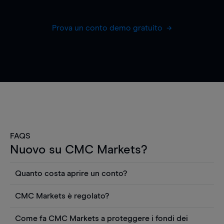
Prova un conto demo gratuito
FAQS
Nuovo su CMC Markets?
Quanto costa aprire un conto?
Non ci sono costi per aprire un conto CFD reale.
CMC Markets è regolato?
Puoi anche visualizzare gratuitamente i prezzi e
CMC Markets Germany GmbH è un broker
utilizzare strumenti come grafici, notizie Reuters
Come fa CMC Markets a proteggere i fondi dei