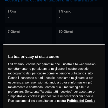
Accedi per sbloccare le funzioni grafiche avanzate
1 Ora
1 Giorno
-
-
7 Giorni
30 Giorni
-
-
La tua privacy ci sta a cuore
0
% dei clienti hanno posizioni
su
Utilizziamo i cookie per garantire che il nostro sito web funzioni
questo prodotto
correttamente, e per aiutarci a migliorare il nostro servizio,
raccogliamo dati per capire come le persone utilizzano il sito.
Dando il consenso a tutti i cookie, possiamo migliorare la tua
Fai trading
esperienza, per esempio, aiutando a trovare informazioni più
rapidamente e adattando i contenuti o il marketing alle tue
preferenze. Seleziona "Accetta tutti i cookies" per accettare o
"Impostazioni cookies" per gestire le impostazioni dei cookie.
Puoi saperne di più consultando la nostra
Politica dei Cookie