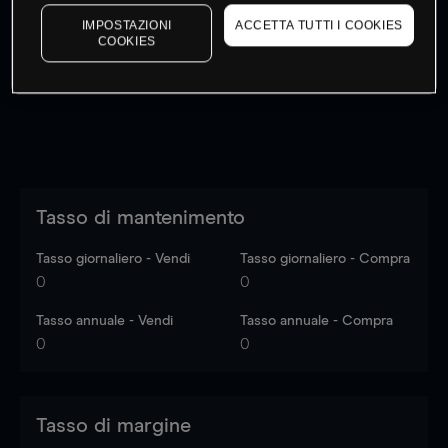
I prezzi sono solo indicativi.
Accedi
per vedere gli ultimi
IMPOSTAZIONI
ACCETTA TUTTI I COOKIES
dati di mercato
Log in
to see latest market data
COOKIES
Tasso di mantenimento
Tasso giornaliero - Vendi
Tasso giornaliero - Compra
0
0
Tasso annuale - Vendi
Tasso annuale - Compra
0
0
Tasso di margine