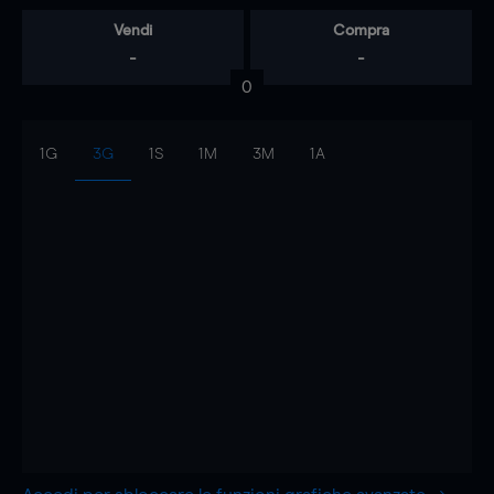
Vendi
Compra
-
-
0
1G
3G
1S
1M
3M
1A