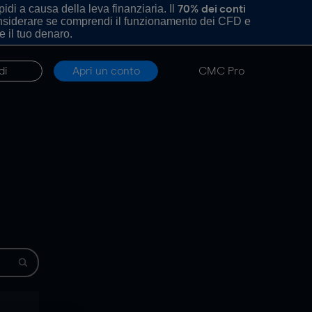
di a causa della leva finanziaria. Il
70% dei conti
onsiderare se comprendi il funzionamento dei CFD e
e il tuo denaro.
di
Apri un conto
CMC Pro