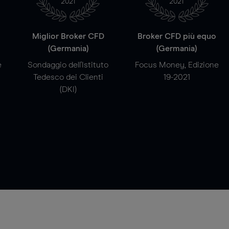
2021
2021
a
Miglior Broker CFD
Broker CFD più equo
(Germania)
(Germania)
e
Sondaggio dell'Istituto
Focus Money, Edizione
Tedesco dei Clienti
19-2021
(DKI)