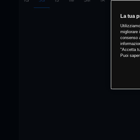
1G
3G
1S
1M
3M
1A
Intervallo:
10
La tua p
Utilizziamo
migliorare 
consenso a
informazion
"Accetta tu
Puoi saper