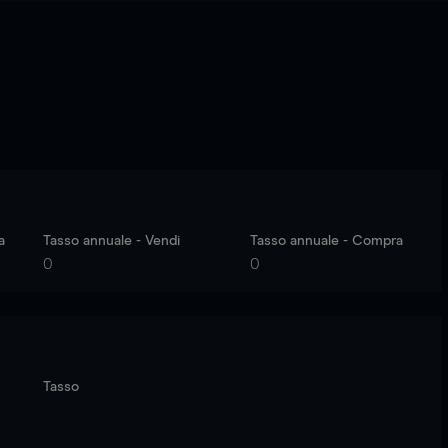
a
Tasso annuale - Vendi
Tasso annuale - Compra
0
0
Tasso