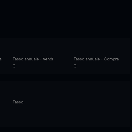
a
Tasso annuale - Vendi
Tasso annuale - Compra
0
0
Tasso