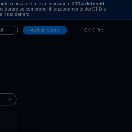
di a causa della leva finanziaria. Il
70% dei conti
onsiderare se comprendi il funzionamento dei CFD e
e il tuo denaro.
di
Apri un conto
CMC Pro