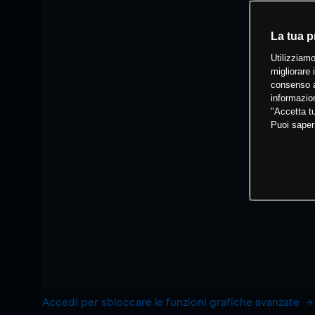
La tua p
Utilizziamo
migliorare 
consenso a
informazion
"Accetta tu
Puoi saper
Accedi per sbloccare le funzioni grafiche avanzate