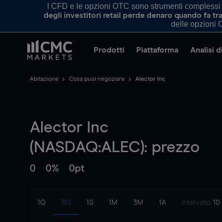
I CFD e le opzioni OTC sono strumenti complessi e 
degli investitori retail perde denaro quando fa 
delle opzioni O
Prodotti
Piattaforma
Analisi 
Abitazione
Cosa puoi negoziare
Alector Inc
Alector Inc
(NASDAQ:ALEC): prezzo
0
0%
0pt
1G
3G
1S
1M
3M
1A
Intervallo:
10