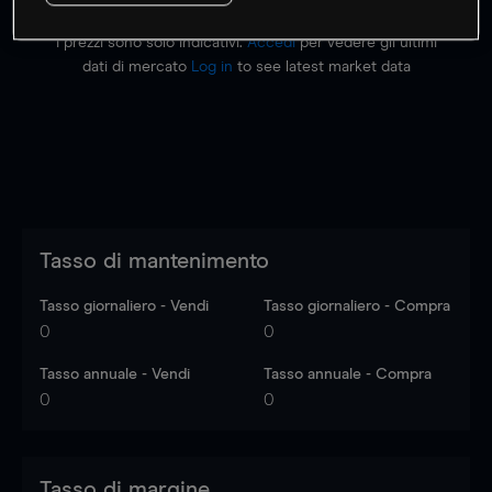
I prezzi sono solo indicativi.
Accedi
per vedere gli ultimi
dati di mercato
Log in
to see latest market data
Tasso di mantenimento
Tasso giornaliero - Vendi
Tasso giornaliero - Compra
0
0
Tasso annuale - Vendi
Tasso annuale - Compra
0
0
Tasso di margine