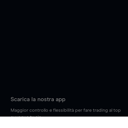
Scarica la nostra app
Maggior controllo e flessibilità per fare trading al top
ovunque tu sia