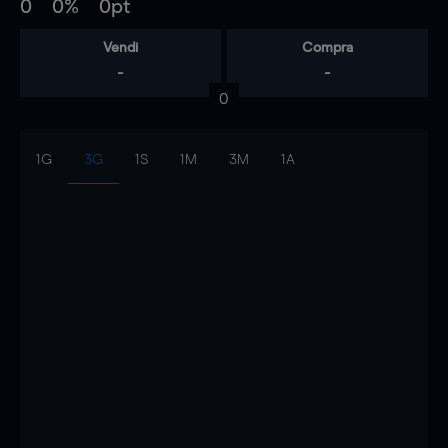
0
0%
0pt
Vendi
Compra
-
-
0
1G
3G
1S
1M
3M
1A