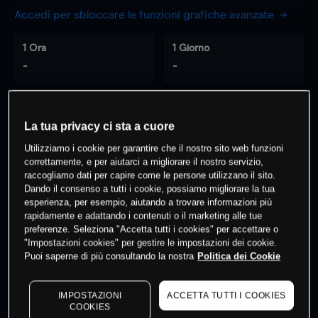
Accedi per sbloccare le funzioni grafiche avanzate
1 Ora
1 Giorno
-
-
7 Giorni
30 Giorni
-
-
La tua privacy ci sta a cuore
Utilizziamo i cookie per garantire che il nostro sito web funzioni
correttamente, e per aiutarci a migliorare il nostro servizio,
raccogliamo dati per capire come le persone utilizzano il sito.
0
% dei clienti hanno posizioni
su
Dando il consenso a tutti i cookie, possiamo migliorare la tua
esperienza, per esempio, aiutando a trovare informazioni più
questo prodotto
rapidamente e adattando i contenuti o il marketing alle tue
preferenze. Seleziona "Accetta tutti i cookies" per accettare o
"Impostazioni cookies" per gestire le impostazioni dei cookie.
Fai trading
Puoi saperne di più consultando la nostra
Politica dei Cookie
IMPOSTAZIONI
ACCETTA TUTTI I COOKIES
COOKIES