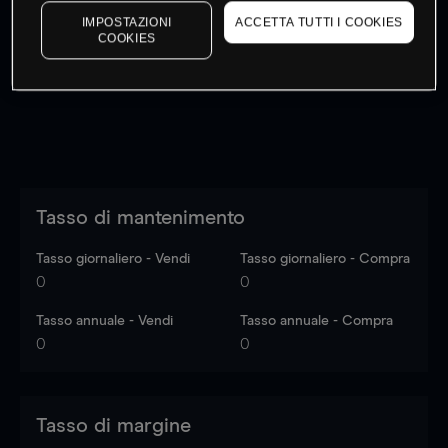
I prezzi sono solo indicativi.
Accedi
per vedere gli ultimi
IMPOSTAZIONI
ACCETTA TUTTI I COOKIES
COOKIES
dati di mercato
Log in
to see latest market data
Tasso di mantenimento
Tasso giornaliero - Vendi
Tasso giornaliero - Compra
0
0
Tasso annuale - Vendi
Tasso annuale - Compra
0
0
Tasso di margine