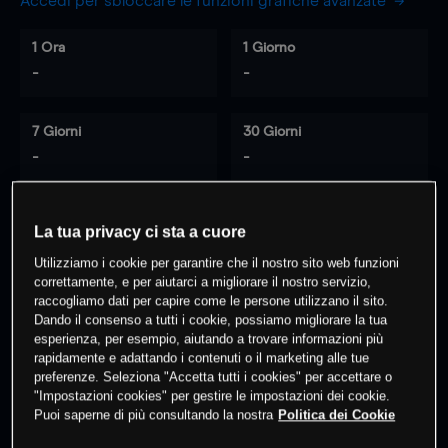
Accedi per sbloccare le funzioni grafiche avanzate
1 Ora
1 Giorno
-
-
7 Giorni
30 Giorni
-
-
La tua privacy ci sta a cuore
0
% dei clienti hanno posizioni
su
Utilizziamo i cookie per garantire che il nostro sito web funzioni
questo prodotto
correttamente, e per aiutarci a migliorare il nostro servizio,
raccogliamo dati per capire come le persone utilizzano il sito.
Dando il consenso a tutti i cookie, possiamo migliorare la tua
Fai trading
esperienza, per esempio, aiutando a trovare informazioni più
rapidamente e adattando i contenuti o il marketing alle tue
preferenze. Seleziona "Accetta tutti i cookies" per accettare o
"Impostazioni cookies" per gestire le impostazioni dei cookie.
Puoi saperne di più consultando la nostra
Politica dei Cookie