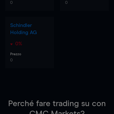
0
0
Schindler
Holding AG
0%
Prezzo
0
Perché fare trading su
con
CMC Markets?