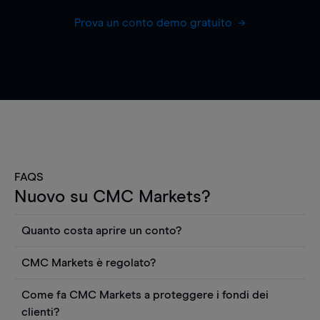
Prova un conto demo gratuito
FAQS
Nuovo su CMC Markets?
Quanto costa aprire un conto?
Non ci sono costi per aprire un conto CFD reale.
CMC Markets è regolato?
Puoi anche visualizzare gratuitamente i prezzi e
CMC Markets Germany GmbH è un broker
utilizzare strumenti come grafici, notizie Reuters
Come fa CMC Markets a proteggere i fondi dei
regolamentato dall'Autorità federale tedesca di
o rapporti quantitativi sui titoli azionari di
clienti?