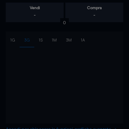
Vendi
Compra
-
-
0
1G
3G
1S
1M
3M
1A