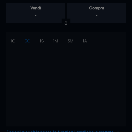
Vendi
Compra
-
-
0
1G
3G
1S
1M
3M
1A