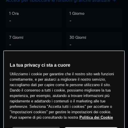
Accedi per sbloccare le funzioni grafiche avanzate
1 Ora
1 Giorno
-
-
7 Giorni
30 Giorni
-
-
La tua privacy ci sta a cuore
0
% dei clienti hanno posizioni
su
Utilizziamo i cookie per garantire che il nostro sito web funzioni
questo prodotto
correttamente, e per aiutarci a migliorare il nostro servizio,
raccogliamo dati per capire come le persone utilizzano il sito.
Dando il consenso a tutti i cookie, possiamo migliorare la tua
esperienza, per esempio, aiutando a trovare informazioni più
Fai trading
rapidamente e adattando i contenuti o il marketing alle tue
preferenze. Seleziona "Accetta tutti i cookies" per accettare o
"Impostazioni cookies" per gestire le impostazioni dei cookie.
Puoi saperne di più consultando la nostra
Politica dei Cookie