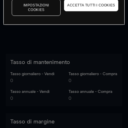
IMPOSTAZIONI
ACCETTA TUTTI I COOKIES
I prezzi sono solo indicativi.
Accedi
per vedere gli ultimi
COOKIES
dati di mercato
Log in
to see latest market data
Tasso di mantenimento
Tasso giornaliero - Vendi
Tasso giornaliero - Compra
0
0
Tasso annuale - Vendi
Tasso annuale - Compra
0
0
Tasso di margine