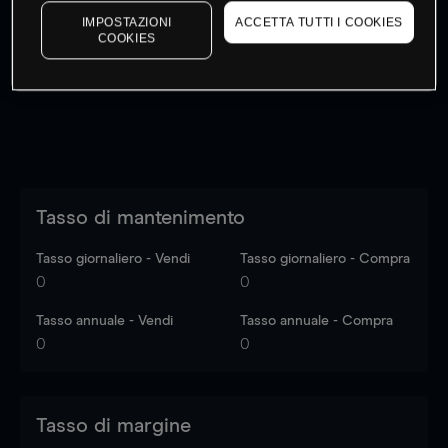
I prezzi sono solo indicativi.
Accedi
per vedere gli ultimi
IMPOSTAZIONI
ACCETTA TUTTI I COOKIES
COOKIES
dati di mercato
Log in
to see latest market data
Tasso di mantenimento
Tasso giornaliero - Vendi
Tasso giornaliero - Compra
0
0
Tasso annuale - Vendi
Tasso annuale - Compra
0
0
Tasso di margine