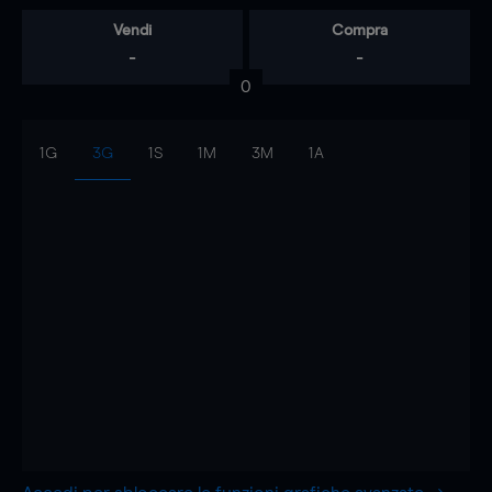
Vendi
Compra
-
-
0
1G
3G
1S
1M
3M
1A