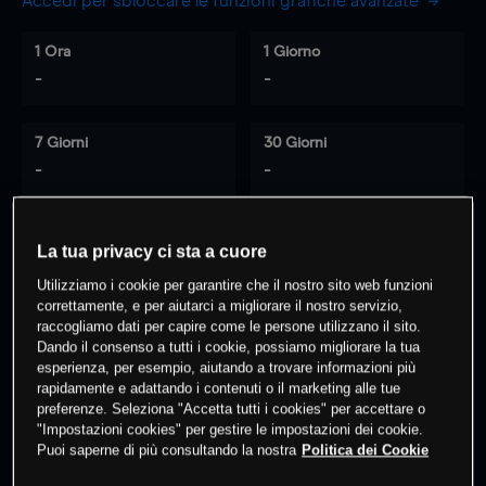
Accedi per sbloccare le funzioni grafiche avanzate
1 Ora
1 Giorno
-
-
7 Giorni
30 Giorni
-
-
La tua privacy ci sta a cuore
0
% dei clienti hanno posizioni
su
Utilizziamo i cookie per garantire che il nostro sito web funzioni
questo prodotto
correttamente, e per aiutarci a migliorare il nostro servizio,
raccogliamo dati per capire come le persone utilizzano il sito.
Dando il consenso a tutti i cookie, possiamo migliorare la tua
Fai trading
esperienza, per esempio, aiutando a trovare informazioni più
rapidamente e adattando i contenuti o il marketing alle tue
preferenze. Seleziona "Accetta tutti i cookies" per accettare o
"Impostazioni cookies" per gestire le impostazioni dei cookie.
Puoi saperne di più consultando la nostra
Politica dei Cookie