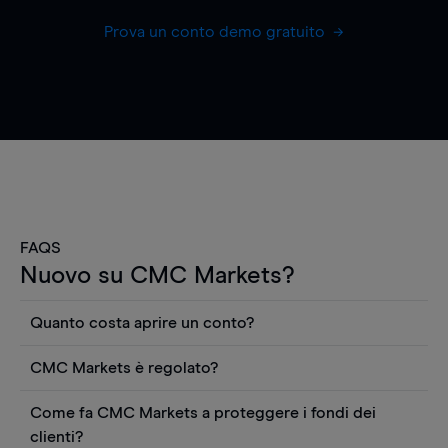
Prova un conto demo gratuito
FAQS
Nuovo su CMC Markets?
Quanto costa aprire un conto?
Non ci sono costi per aprire un conto CFD reale.
CMC Markets è regolato?
Puoi anche visualizzare gratuitamente i prezzi e
CMC Markets Germany GmbH è un broker
utilizzare strumenti come grafici, notizie Reuters
Come fa CMC Markets a proteggere i fondi dei
regolamentato dall'Autorità federale tedesca di
o rapporti quantitativi sui titoli azionari di
clienti?