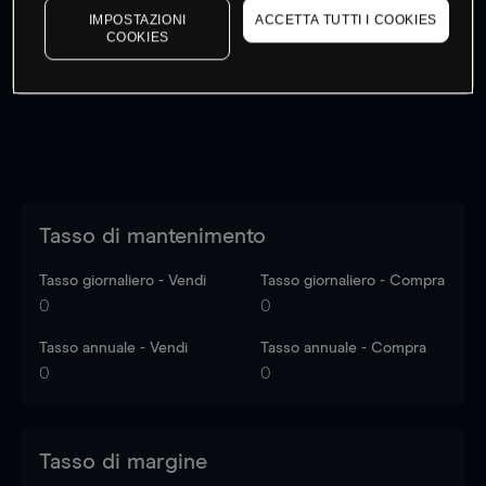
IMPOSTAZIONI
ACCETTA TUTTI I COOKIES
I prezzi sono solo indicativi.
Accedi
per vedere gli ultimi
COOKIES
dati di mercato
Log in
to see latest market data
Tasso di mantenimento
Tasso giornaliero - Vendi
Tasso giornaliero - Compra
0
0
Tasso annuale - Vendi
Tasso annuale - Compra
0
0
Tasso di margine