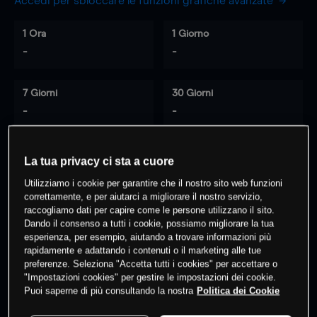
Accedi per sbloccare le funzioni grafiche avanzate
1 Ora
1 Giorno
-
-
7 Giorni
30 Giorni
-
-
La tua privacy ci sta a cuore
0
% dei clienti hanno posizioni
su
Utilizziamo i cookie per garantire che il nostro sito web funzioni
questo prodotto
correttamente, e per aiutarci a migliorare il nostro servizio,
raccogliamo dati per capire come le persone utilizzano il sito.
Dando il consenso a tutti i cookie, possiamo migliorare la tua
esperienza, per esempio, aiutando a trovare informazioni più
Fai trading
rapidamente e adattando i contenuti o il marketing alle tue
preferenze. Seleziona "Accetta tutti i cookies" per accettare o
"Impostazioni cookies" per gestire le impostazioni dei cookie.
Puoi saperne di più consultando la nostra
Politica dei Cookie