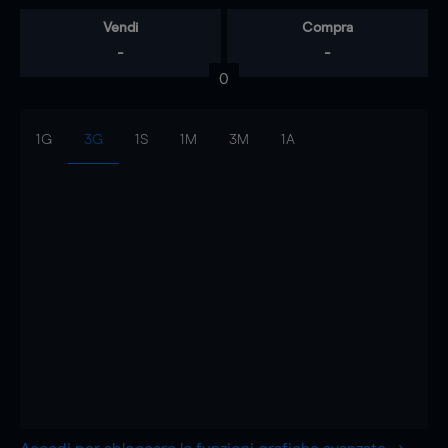
Vendi
Compra
-
-
0
1G
3G
1S
1M
3M
1A