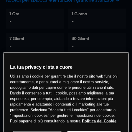
Accedi per sbloccare le funzioni grafiche avanzate
1 Ora
1 Giorno
-
-
7 Giorni
30 Giorni
-
-
La tua privacy ci sta a cuore
0
% dei clienti hanno posizioni
su
Utilizziamo i cookie per garantire che il nostro sito web funzioni
questo prodotto
correttamente, e per aiutarci a migliorare il nostro servizio,
raccogliamo dati per capire come le persone utilizzano il sito.
Dando il consenso a tutti i cookie, possiamo migliorare la tua
esperienza, per esempio, aiutando a trovare informazioni più
Fai trading
rapidamente e adattando i contenuti o il marketing alle tue
preferenze. Seleziona "Accetta tutti i cookies" per accettare o
"Impostazioni cookies" per gestire le impostazioni dei cookie.
Puoi saperne di più consultando la nostra
Politica dei Cookie