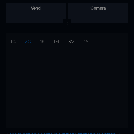
Vendi
Compra
-
-
0
1G
3G
1S
1M
3M
1A