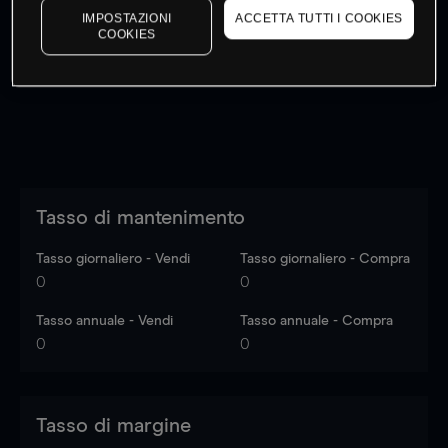
IMPOSTAZIONI
ACCETTA TUTTI I COOKIES
I prezzi sono solo indicativi.
Accedi
per vedere gli ultimi
COOKIES
dati di mercato
Log in
to see latest market data
Tasso di mantenimento
Tasso giornaliero - Vendi
Tasso giornaliero - Compra
0
0
Tasso annuale - Vendi
Tasso annuale - Compra
0
0
Tasso di margine