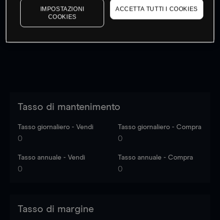
IMPOSTAZIONI
ACCETTA TUTTI I COOKIES
I prezzi sono solo indicativi.
Accedi
per vedere gli ultimi
COOKIES
dati di mercato
Log in
to see latest market data
Tasso di mantenimento
Tasso giornaliero - Vendi
Tasso giornaliero - Compra
0
0
Tasso annuale - Vendi
Tasso annuale - Compra
0
0
Tasso di margine