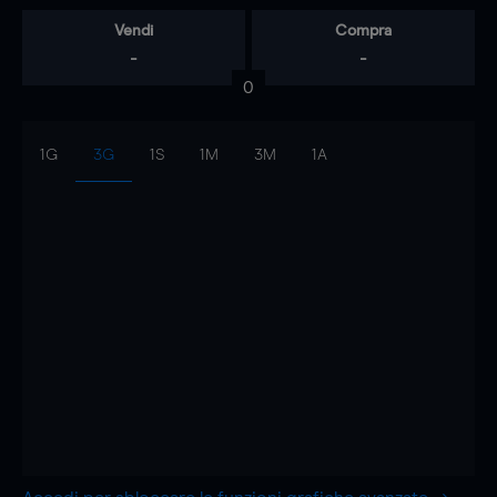
Vendi
Compra
-
-
0
1G
3G
1S
1M
3M
1A