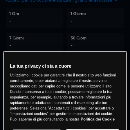
Accedi per sbloccare le funzioni grafiche avanzate
1 Ora
1 Giorno
-
-
7 Giorni
30 Giorni
-
-
La tua privacy ci sta a cuore
0
% dei clienti hanno posizioni
su
Utilizziamo i cookie per garantire che il nostro sito web funzioni
questo prodotto
correttamente, e per aiutarci a migliorare il nostro servizio,
raccogliamo dati per capire come le persone utilizzano il sito.
Dando il consenso a tutti i cookie, possiamo migliorare la tua
esperienza, per esempio, aiutando a trovare informazioni più
Fai trading
rapidamente e adattando i contenuti o il marketing alle tue
preferenze. Seleziona "Accetta tutti i cookies" per accettare o
"Impostazioni cookies" per gestire le impostazioni dei cookie.
Puoi saperne di più consultando la nostra
Politica dei Cookie