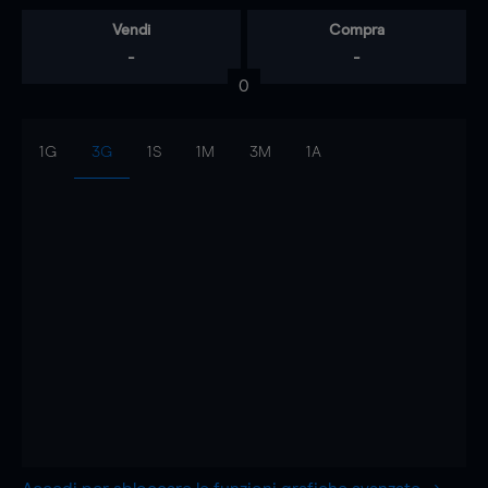
Vendi
Compra
-
-
0
1G
3G
1S
1M
3M
1A