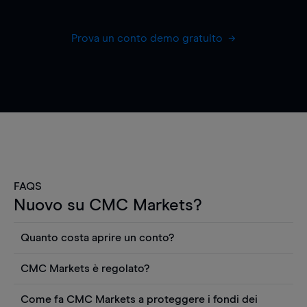
Prova un conto demo gratuito
FAQS
Nuovo su CMC Markets?
Quanto costa aprire un conto?
Non ci sono costi per aprire un conto CFD reale.
CMC Markets è regolato?
Puoi anche visualizzare gratuitamente i prezzi e
CMC Markets Germany GmbH è un broker
utilizzare strumenti come grafici, notizie Reuters
Come fa CMC Markets a proteggere i fondi dei