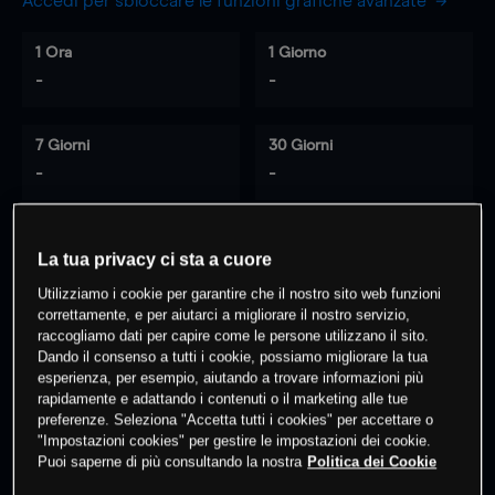
Accedi per sbloccare le funzioni grafiche avanzate
1 Ora
1 Giorno
-
-
7 Giorni
30 Giorni
-
-
La tua privacy ci sta a cuore
0
% dei clienti hanno posizioni
su
Utilizziamo i cookie per garantire che il nostro sito web funzioni
questo prodotto
correttamente, e per aiutarci a migliorare il nostro servizio,
raccogliamo dati per capire come le persone utilizzano il sito.
Dando il consenso a tutti i cookie, possiamo migliorare la tua
Fai trading
esperienza, per esempio, aiutando a trovare informazioni più
rapidamente e adattando i contenuti o il marketing alle tue
preferenze. Seleziona "Accetta tutti i cookies" per accettare o
"Impostazioni cookies" per gestire le impostazioni dei cookie.
Puoi saperne di più consultando la nostra
Politica dei Cookie