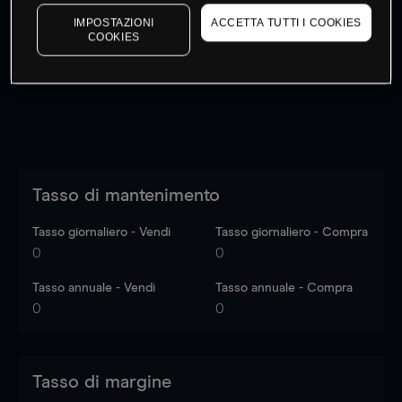
I prezzi sono solo indicativi.
Accedi
per vedere gli ultimi
IMPOSTAZIONI
ACCETTA TUTTI I COOKIES
dati di mercato
Log in
to see latest market data
COOKIES
Tasso di mantenimento
Tasso giornaliero - Vendi
Tasso giornaliero - Compra
0
0
Tasso annuale - Vendi
Tasso annuale - Compra
0
0
Tasso di margine