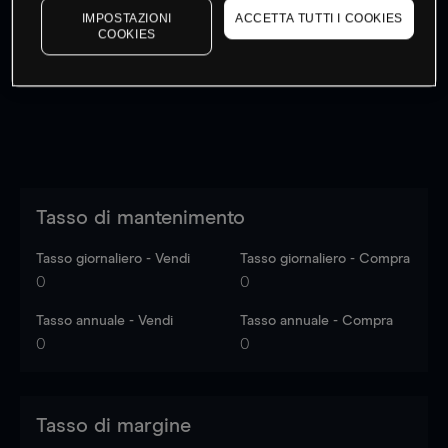
IMPOSTAZIONI
ACCETTA TUTTI I COOKIES
I prezzi sono solo indicativi.
Accedi
per vedere gli ultimi
COOKIES
dati di mercato
Log in
to see latest market data
Tasso di mantenimento
Tasso giornaliero - Vendi
Tasso giornaliero - Compra
0
0
Tasso annuale - Vendi
Tasso annuale - Compra
0
0
Tasso di margine