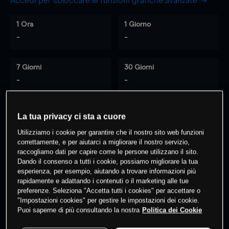
Accedi per sbloccare le funzioni grafiche avanzate
1 Ora
1 Giorno
-
-
7 Giorni
30 Giorni
-
-
La tua privacy ci sta a cuore
0
% dei clienti hanno posizioni
su
Utilizziamo i cookie per garantire che il nostro sito web funzioni
questo prodotto
correttamente, e per aiutarci a migliorare il nostro servizio,
raccogliamo dati per capire come le persone utilizzano il sito.
Dando il consenso a tutti i cookie, possiamo migliorare la tua
esperienza, per esempio, aiutando a trovare informazioni più
Fai trading
rapidamente e adattando i contenuti o il marketing alle tue
preferenze. Seleziona "Accetta tutti i cookies" per accettare o
"Impostazioni cookies" per gestire le impostazioni dei cookie.
Puoi saperne di più consultando la nostra
Politica dei Cookie