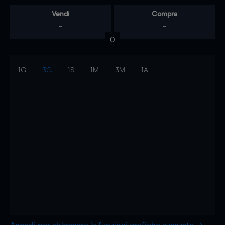
Vendi
Compra
-
-
0
1G
3G
1S
1M
3M
1A