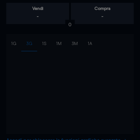
Vendi
Compra
-
-
0
1G
3G
1S
1M
3M
1A