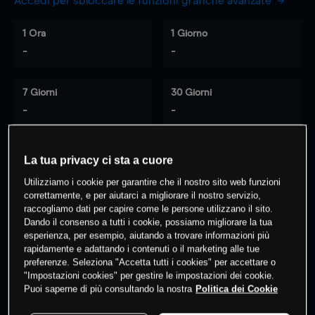
Accedi per sbloccare le funzioni grafiche avanzate
1 Ora
1 Giorno
-
-
7 Giorni
30 Giorni
-
-
La tua privacy ci sta a cuore
0
% dei clienti hanno posizioni
su
Utilizziamo i cookie per garantire che il nostro sito web funzioni
questo prodotto
correttamente, e per aiutarci a migliorare il nostro servizio,
raccogliamo dati per capire come le persone utilizzano il sito.
Dando il consenso a tutti i cookie, possiamo migliorare la tua
esperienza, per esempio, aiutando a trovare informazioni più
Fai trading
rapidamente e adattando i contenuti o il marketing alle tue
preferenze. Seleziona "Accetta tutti i cookies" per accettare o
"Impostazioni cookies" per gestire le impostazioni dei cookie.
Puoi saperne di più consultando la nostra
Politica dei Cookie