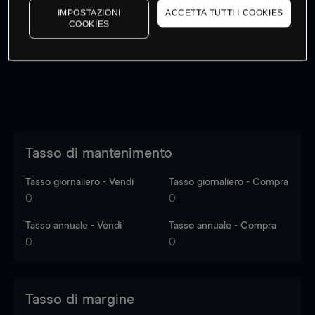
IMPOSTAZIONI
ACCETTA TUTTI I COOKIES
I prezzi sono solo indicativi.
Accedi
per vedere gli ultimi
COOKIES
dati di mercato
Log in
to see latest market data
Tasso di mantenimento
Tasso giornaliero - Vendi
Tasso giornaliero - Compra
0
0
Tasso annuale - Vendi
Tasso annuale - Compra
0
0
Tasso di margine