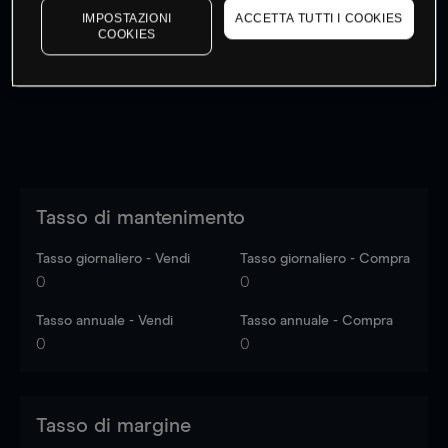
IMPOSTAZIONI
ACCETTA TUTTI I COOKIES
I prezzi sono solo indicativi.
Accedi
per vedere gli ultimi
COOKIES
dati di mercato
Log in
to see latest market data
Tasso di mantenimento
Tasso giornaliero - Vendi
Tasso giornaliero - Compra
0
0
Tasso annuale - Vendi
Tasso annuale - Compra
0
0
Tasso di margine