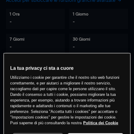
Accedi per sbloccare le funzioni grafiche avanzate
1 Ora
1 Giorno
-
-
7 Giorni
30 Giorni
-
-
La tua privacy ci sta a cuore
0
% dei clienti hanno posizioni
su
Utilizziamo i cookie per garantire che il nostro sito web funzioni
questo prodotto
correttamente, e per aiutarci a migliorare il nostro servizio,
raccogliamo dati per capire come le persone utilizzano il sito.
Dando il consenso a tutti i cookie, possiamo migliorare la tua
esperienza, per esempio, aiutando a trovare informazioni più
Fai trading
rapidamente e adattando i contenuti o il marketing alle tue
preferenze. Seleziona "Accetta tutti i cookies" per accettare o
"Impostazioni cookies" per gestire le impostazioni dei cookie.
Puoi saperne di più consultando la nostra
Politica dei Cookie