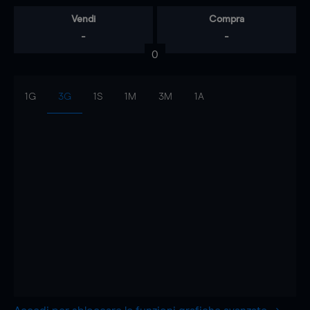
Vendi
Compra
-
-
0
1G
3G
1S
1M
3M
1A