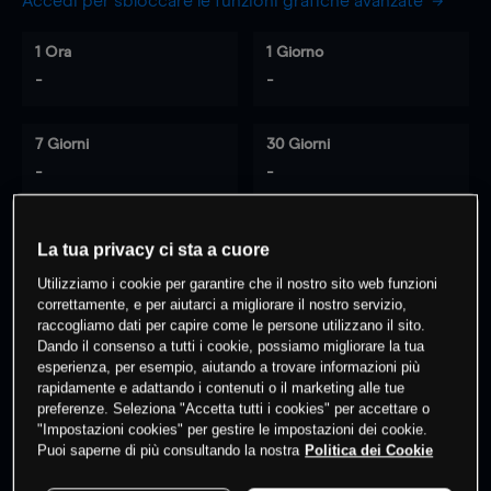
Accedi per sbloccare le funzioni grafiche avanzate
1 Ora
1 Giorno
-
-
7 Giorni
30 Giorni
-
-
La tua privacy ci sta a cuore
0
% dei clienti hanno posizioni
su
Utilizziamo i cookie per garantire che il nostro sito web funzioni
questo prodotto
correttamente, e per aiutarci a migliorare il nostro servizio,
raccogliamo dati per capire come le persone utilizzano il sito.
Dando il consenso a tutti i cookie, possiamo migliorare la tua
esperienza, per esempio, aiutando a trovare informazioni più
Fai trading
rapidamente e adattando i contenuti o il marketing alle tue
preferenze. Seleziona "Accetta tutti i cookies" per accettare o
"Impostazioni cookies" per gestire le impostazioni dei cookie.
Puoi saperne di più consultando la nostra
Politica dei Cookie