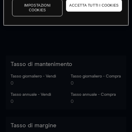
IMPOSTAZIONI
ACCETTA TUTTI I COOKIES
I prezzi sono solo indicativi.
Accedi
per vedere gli ultimi
COOKIES
dati di mercato
Log in
to see latest market data
Tasso di mantenimento
Tasso giornaliero - Vendi
Tasso giornaliero - Compra
0
0
Tasso annuale - Vendi
Tasso annuale - Compra
0
0
Tasso di margine