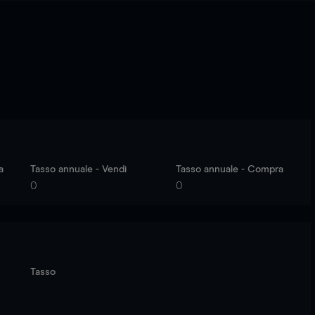
a
Tasso annuale - Vendi
Tasso annuale - Compra
0
0
Tasso