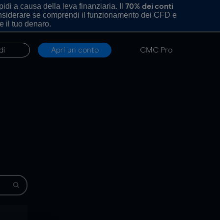
di a causa della leva finanziaria. Il
70% dei conti
onsiderare se comprendi il funzionamento dei CFD e
e il tuo denaro.
di
Apri un conto
CMC Pro