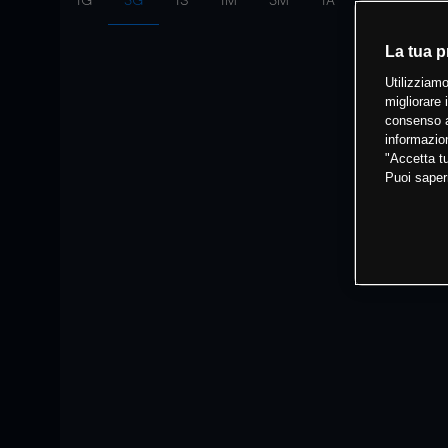
1G
3G
1S
1M
3M
1A
Intervallo:
10
La tua p
Utilizziamo
migliorare 
consenso a
informazion
"Accetta tu
Puoi saper