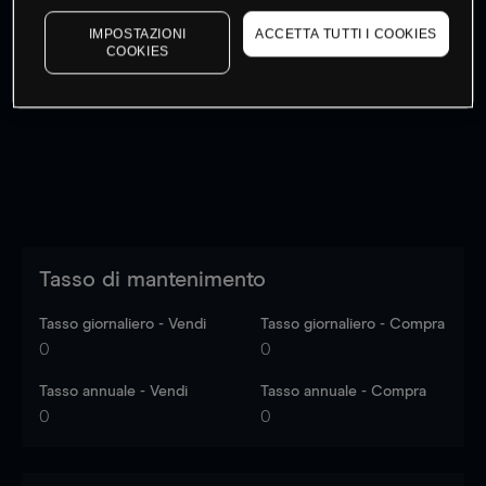
IMPOSTAZIONI
ACCETTA TUTTI I COOKIES
COOKIES
I prezzi sono solo indicativi.
Accedi
per vedere gli ultimi
dati di mercato
Log in
to see latest market data
Tasso di mantenimento
Tasso giornaliero - Vendi
Tasso giornaliero - Compra
0
0
Tasso annuale - Vendi
Tasso annuale - Compra
0
0