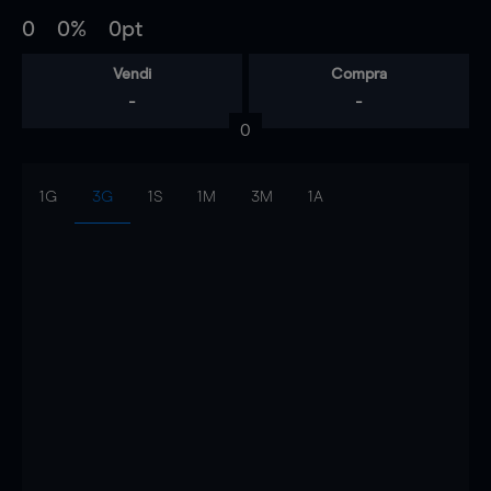
0
0%
0pt
Vendi
Compra
-
-
0
1G
3G
1S
1M
3M
1A