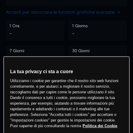
Accedi per sbloccare le funzioni grafiche avanzate
1 Ora
1 Giorno
-
-
7 Giorni
30 Giorni
-
-
La tua privacy ci sta a cuore
Utilizziamo i cookie per garantire che il nostro sito web funzioni
0
% dei clienti hanno posizioni
su
correttamente, e per aiutarci a migliorare il nostro servizio,
questo prodotto
raccogliamo dati per capire come le persone utilizzano il sito.
Dando il consenso a tutti i cookie, possiamo migliorare la tua
esperienza, per esempio, aiutando a trovare informazioni più
rapidamente e adattando i contenuti o il marketing alle tue
Fai trading
preferenze. Seleziona "Accetta tutti i cookies" per accettare o
"Impostazioni cookies" per gestire le impostazioni dei cookie.
Puoi saperne di più consultando la nostra
Politica dei Cookie