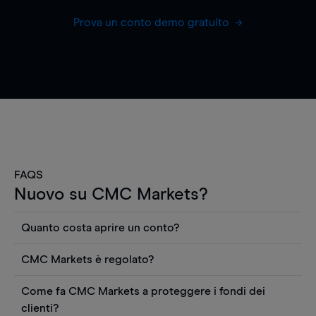
Prova un conto demo gratuito
FAQS
Nuovo su CMC Markets?
Quanto costa aprire un conto?
Non ci sono costi per aprire un conto CFD reale.
CMC Markets è regolato?
Puoi anche visualizzare gratuitamente i prezzi e
CMC Markets Germany GmbH è un broker
utilizzare strumenti come grafici, notizie Reuters
Come fa CMC Markets a proteggere i fondi dei
regolamentato dall'Autorità federale tedesca di
o rapporti quantitativi sui titoli azionari di
clienti?