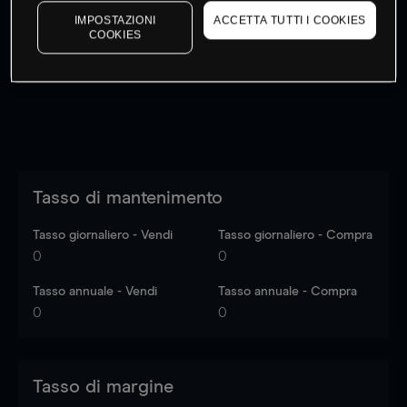
I prezzi sono solo indicativi.
Accedi
per vedere gli ultimi
IMPOSTAZIONI
ACCETTA TUTTI I COOKIES
COOKIES
dati di mercato
Log in
to see latest market data
Tasso di mantenimento
Tasso giornaliero - Vendi
Tasso giornaliero - Compra
0
0
Tasso annuale - Vendi
Tasso annuale - Compra
0
0
Tasso di margine