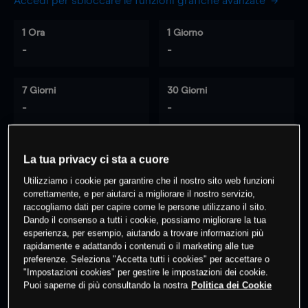
Accedi per sbloccare le funzioni grafiche avanzate
1 Ora
1 Giorno
-
-
7 Giorni
30 Giorni
-
-
La tua privacy ci sta a cuore
0
% dei clienti hanno posizioni
su
Utilizziamo i cookie per garantire che il nostro sito web funzioni
questo prodotto
correttamente, e per aiutarci a migliorare il nostro servizio,
raccogliamo dati per capire come le persone utilizzano il sito.
Dando il consenso a tutti i cookie, possiamo migliorare la tua
Fai trading
esperienza, per esempio, aiutando a trovare informazioni più
rapidamente e adattando i contenuti o il marketing alle tue
preferenze. Seleziona "Accetta tutti i cookies" per accettare o
"Impostazioni cookies" per gestire le impostazioni dei cookie.
Puoi saperne di più consultando la nostra
Politica dei Cookie