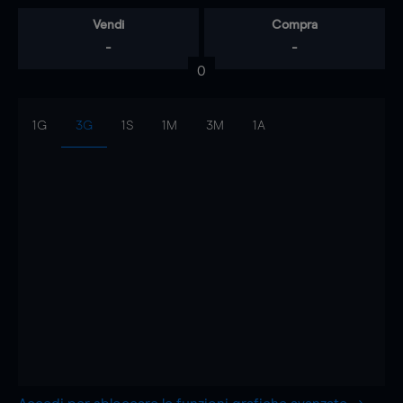
Vendi
Compra
-
-
0
1G
3G
1S
1M
3M
1A