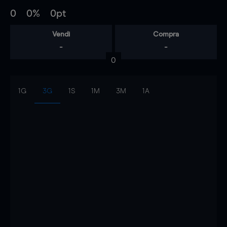
0
0%
0pt
Vendi
Compra
-
-
0
1G
3G
1S
1M
3M
1A