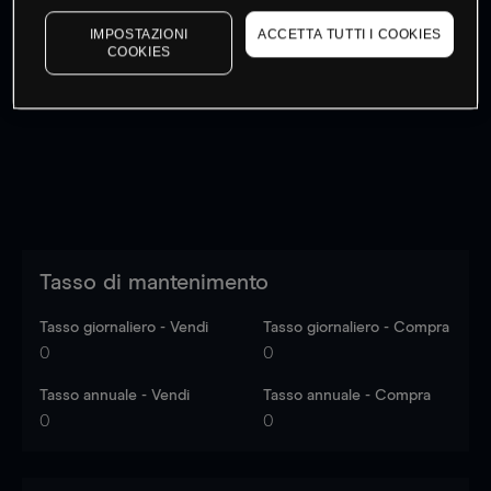
IMPOSTAZIONI
ACCETTA TUTTI I COOKIES
COOKIES
I prezzi sono solo indicativi.
Accedi
per vedere gli ultimi
dati di mercato
Log in
to see latest market data
Tasso di mantenimento
Tasso giornaliero - Vendi
Tasso giornaliero - Compra
0
0
Tasso annuale - Vendi
Tasso annuale - Compra
0
0