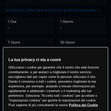
Accedi per sbloccare le funzioni grafiche avanzate
1 Ora
1 Giorno
-
-
7 Giorni
30 Giorni
-
-
La tua privacy ci sta a cuore
Utilizziamo i cookie per garantire che il nostro sito web funzioni
0
% dei clienti hanno posizioni
su
correttamente, e per aiutarci a migliorare il nostro servizio,
questo prodotto
raccogliamo dati per capire come le persone utilizzano il sito.
Dando il consenso a tutti i cookie, possiamo migliorare la tua
esperienza, per esempio, aiutando a trovare informazioni più
rapidamente e adattando i contenuti o il marketing alle tue
Fai trading
preferenze. Seleziona "Accetta tutti i cookies" per accettare o
"Impostazioni cookies" per gestire le impostazioni dei cookie.
Puoi saperne di più consultando la nostra
Politica dei Cookie