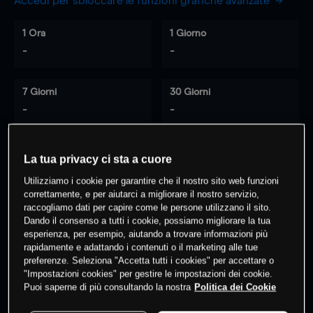
Accedi per sbloccare le funzioni grafiche avanzate
1 Ora
1 Giorno
-
-
7 Giorni
30 Giorni
-
-
La tua privacy ci sta a cuore
0
% dei clienti hanno posizioni
su
Utilizziamo i cookie per garantire che il nostro sito web funzioni
questo prodotto
correttamente, e per aiutarci a migliorare il nostro servizio,
raccogliamo dati per capire come le persone utilizzano il sito.
Dando il consenso a tutti i cookie, possiamo migliorare la tua
esperienza, per esempio, aiutando a trovare informazioni più
Fai trading
rapidamente e adattando i contenuti o il marketing alle tue
preferenze. Seleziona "Accetta tutti i cookies" per accettare o
"Impostazioni cookies" per gestire le impostazioni dei cookie.
Puoi saperne di più consultando la nostra
Politica dei Cookie