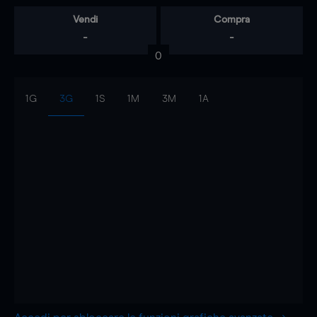
Vendi
Compra
-
-
0
1G
3G
1S
1M
3M
1A