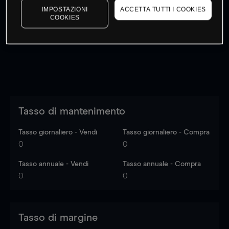
IMPOSTAZIONI
ACCETTA TUTTI I COOKIES
I prezzi sono solo indicativi.
Accedi
per vedere gli ultimi
COOKIES
dati di mercato
Log in
to see latest market data
Tasso di mantenimento
Tasso giornaliero - Vendi
Tasso giornaliero - Compra
0
0
Tasso annuale - Vendi
Tasso annuale - Compra
0
0
Tasso di margine