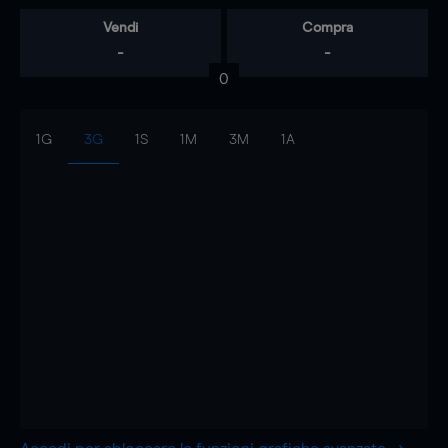
Vendi
Compra
-
-
0
1G
3G
1S
1M
3M
1A