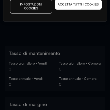
IMPOSTAZIONI
ACCETTA TUTTI I COOKIES
I prezzi sono solo indicativi.
Accedi
per vedere gli ultimi
COOKIES
dati di mercato
Log in
to see latest market data
Tasso di mantenimento
Tasso giornaliero - Vendi
Tasso giornaliero - Compra
0
0
Tasso annuale - Vendi
Tasso annuale - Compra
0
0
Tasso di margine