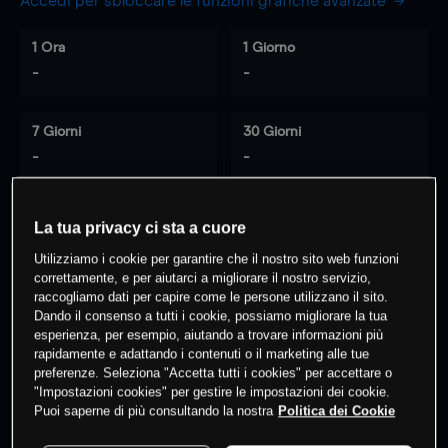
Accedi per sbloccare le funzioni grafiche avanzate
1 Ora
1 Giorno
-
-
7 Giorni
30 Giorni
-
-
La tua privacy ci sta a cuore
0
% dei clienti hanno posizioni
su
Utilizziamo i cookie per garantire che il nostro sito web funzioni
questo prodotto
correttamente, e per aiutarci a migliorare il nostro servizio,
raccogliamo dati per capire come le persone utilizzano il sito.
Dando il consenso a tutti i cookie, possiamo migliorare la tua
esperienza, per esempio, aiutando a trovare informazioni più
Fai trading
rapidamente e adattando i contenuti o il marketing alle tue
preferenze. Seleziona "Accetta tutti i cookies" per accettare o
"Impostazioni cookies" per gestire le impostazioni dei cookie.
Puoi saperne di più consultando la nostra
Politica dei Cookie