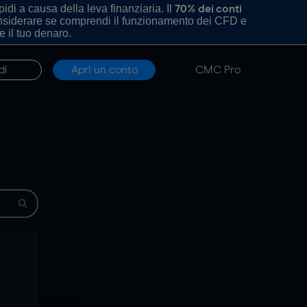
di a causa della leva finanziaria. Il
70% dei conti
onsiderare se comprendi il funzionamento dei CFD e
e il tuo denaro.
di
Apri un conto
CMC Pro