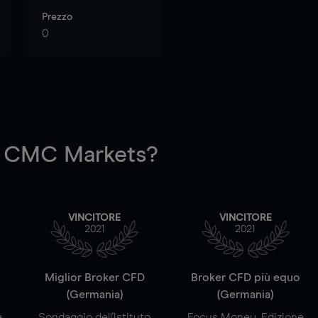
Prezzo
0
 CMC Markets?
VINCITORE
VINCITORE
2021
2021
a
Miglior Broker CFD
Broker CFD più equo
(Germania)
(Germania)
e
Sondaggio dell'Istituto
Focus Money, Edizione