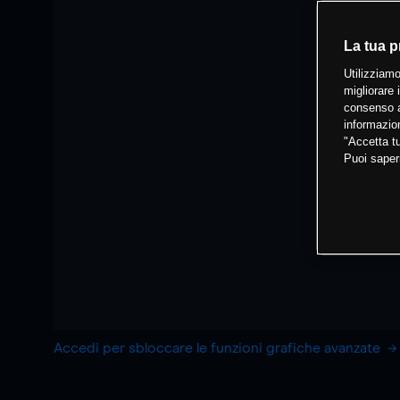
La tua p
Utilizziamo
migliorare 
consenso a
informazion
"Accetta tu
Puoi saper
Accedi per sbloccare le funzioni grafiche avanzate