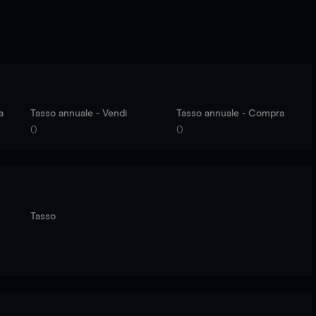
a
Tasso annuale - Vendi
Tasso annuale - Compra
0
0
Tasso